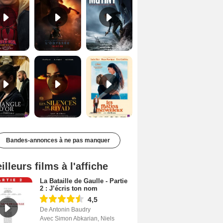
Le Triangle d'or Bande-annonce VF
Les Silences de Riyad Bande-annonce VO STFR
Les Matins merveilleux Bande-annonce VF
Bandes-annonces à ne pas manquer
illeurs films à l'affiche
La Bataille de Gaulle - Partie
2 : J’écris ton nom
4,5
De Antonin Baudry
Avec Simon Abkarian, Niels