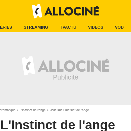
ÉRIES
STREAMING
TVACTU
VIDÉOS
VOD
dramatique
L'Instinct de l'ange
Avis sur L'Instinct de l'ange
L'Instinct de l'ange