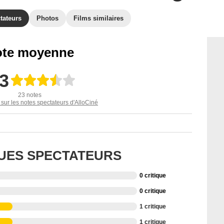
tateurs
Photos
Films similaires
te moyenne
,3
23 notes
 sur les notes spectateurs d'AlloCiné
QUES SPECTATEURS
0 critique
0 critique
1 critique
1 critique