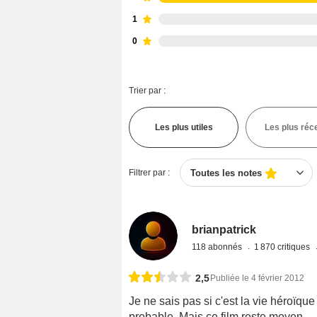
1
0
Trier par :
Les plus utiles
Les plus réc
Filtrer par :
Toutes les notes
brianpatrick
118 abonnés
1 870 critiques
2,5
Publiée le 4 février 2012
Je ne sais pas si c'est la vie héroïqu
probable. Mais ce film reste moyen.