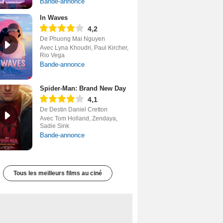
Bande-annonce
In Waves
4,2
De Phuong Mai Nguyen
Avec Lyna Khoudri, Paul Kircher,
Rio Vega
Bande-annonce
Spider-Man: Brand New Day
4,1
De Destin Daniel Cretton
Avec Tom Holland, Zendaya,
Sadie Sink
Bande-annonce
Tous les meilleurs films au ciné