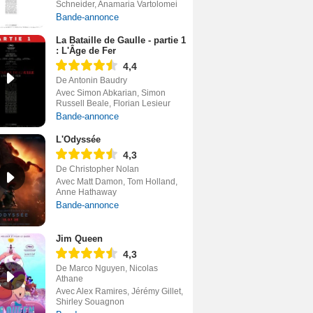
Schneider, Anamaria Vartolomei
Bande-annonce
La Bataille de Gaulle - partie 1
: L'Âge de Fer
4,4
De Antonin Baudry
Avec Simon Abkarian, Simon
Russell Beale, Florian Lesieur
Bande-annonce
L'Odyssée
4,3
De Christopher Nolan
Avec Matt Damon, Tom Holland,
Anne Hathaway
Bande-annonce
Jim Queen
4,3
De Marco Nguyen, Nicolas
Athane
Avec Alex Ramires, Jérémy Gillet,
Shirley Souagnon