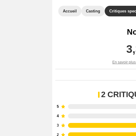
Accueil
Casting
Critiques spec
No
3
En savoir plus
2 CRITI
5
4
3
2