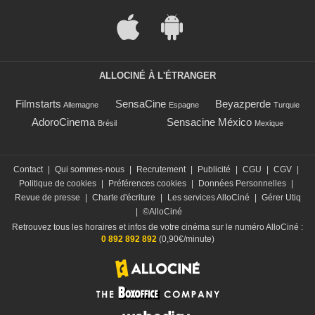
ALLOCINÉ À L'ÉTRANGER
Filmstarts
SensaCine
Beyazperde
Allemagne
Espagne
Turquie
AdoroCinema
Sensacine México
Brésil
Mexique
Contact
|
Qui sommes-nous
|
Recrutement
|
Publicité
|
CGU
|
CGV
|
Politique de cookies
|
Préférences cookies
|
Données Personnelles
|
Revue de presse
|
Charte d'écriture
|
Les services AlloCiné
|
Gérer Utiq
|
©AlloCiné
Retrouvez tous les horaires et infos de votre cinéma sur le numéro AlloCiné :
0 892 892 892
(0,90€/minute)