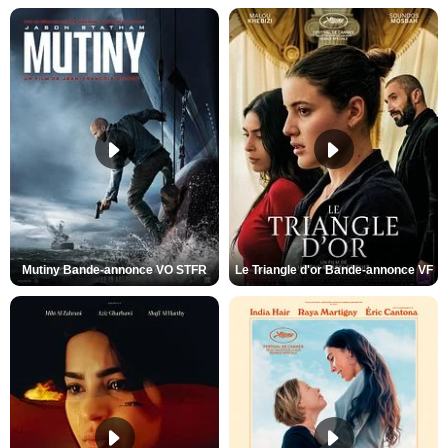
Mutiny Bande-annonce VO STFR
Le Triangle d'or Bande-annonce VF