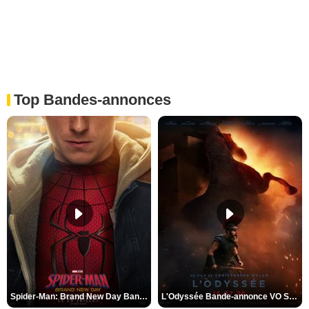
Top Bandes-annonces
Spider-Man: Brand New Day Bande-annonce VO STFR
L'Odyssée Bande-annonce VO STFR