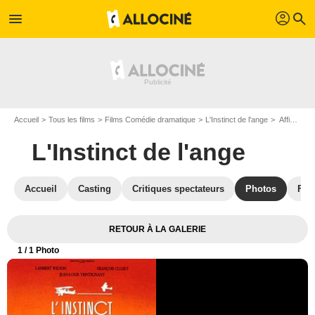
profil
menu
search
Accueil
Tous les films
Films Comédie dramatique
L'Instinct de l'ange
Affiche du film L'Instinct de l'ange - Photo 1
L'Instinct de l'ange
Accueil
Casting
Critiques spectateurs
Photos
Film
RETOUR À LA GALERIE
1
/ 1 Photo