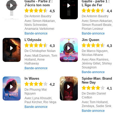
Gaulle - Partie 2 :
Gaulle - partie 1 :
J’écris ton nom
L'Âge de Fer
4,5
4,4
De Antonin Baudry
De Antonin Baudry
Avec Simon Abkarian,
Avec Simon Abkarian,
Niels Schneider,
Simon Russell Beale,
Anamaria Vartolomei
Florian Lesieur
Bande-annonce
Bande-annonce
L'Odyssée
Jim Queen
4,3
4,3
De Christopher Nolan
De Marco Nguyen,
Nicolas Athane
Avec Matt Damon, Tom
Holland, Anne
Avec Alex Ramires,
Hathaway
Jérémy Gillet, Shirley
Souagnon
Bande-annonce
Bande-annonce
In Waves
Spider-Man: Brand
New Day
4,2
4,1
De Phuong Mai
Nguyen
De Destin Daniel
Cretton
Avec Lyna Khoudri,
Paul Kircher, Rio Vega
Avec Tom Holland,
Zendaya, Sadie Sink
Bande-annonce
Bande-annonce