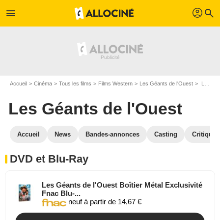
profil
menu
search
Accueil
Cinéma
Tous les films
Films Western
Les Géants de l'Ouest
Les Géants de l'Ouest en DVD Blu Ray
Les Géants de l'Ouest
Accueil
News
Bandes-annonces
Casting
Critiques
DVD et Blu-Ray
Les Géants de l'Ouest Boîtier Métal Exclusivité
Fnac Blu-...
neuf à partir de 14,67 €