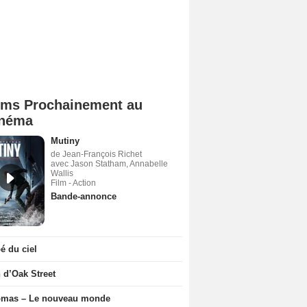
lms Prochainement au
néma
Mutiny
de Jean-François Richet
avec Jason Statham, Annabelle
Wallis
Film - Action
Bande-annonce
 du ciel
n d’Oak Street
ômas – Le nouveau monde