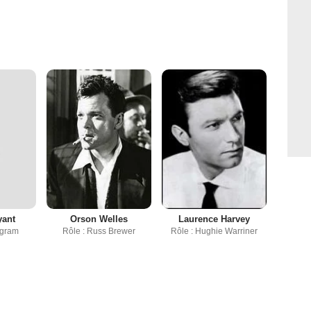
yant
Orson Welles
Laurence Harvey
ngram
Rôle : Russ Brewer
Rôle : Hughie Warriner