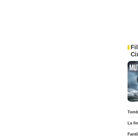
Fi
Ci
Tombé
La fi
Fant