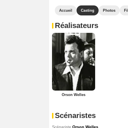
Accueil
Casting
Photos
Fi
Réalisateurs
Orson Welles
Scénaristes
Scénariste
Orson Welles