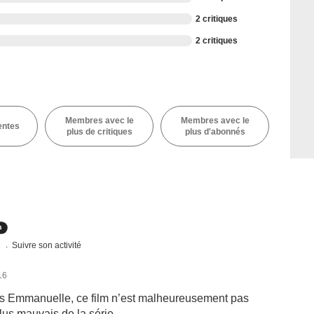
2 critiques
2 critiques
Membres avec le
Membres avec le
entes
plus de critiques
plus d'abonnés
s
Suivre son activité
16
s Emmanuelle, ce film n’est malheureusement pas
lus mauvais de la série.