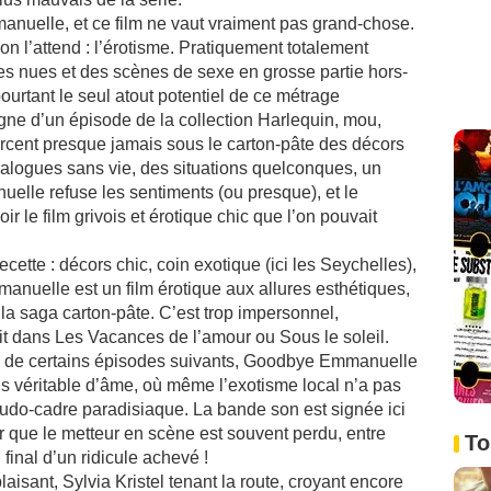
mmanuelle, et ce film ne vaut vraiment pas grand-chose.
 on l’attend : l’érotisme. Pratiquement totalement
es nues et des scènes de sexe en grosse partie hors-
urtant le seul atout potentiel de ce métrage
igne d’un épisode de la collection Harlequin, mou,
percent presque jamais sous le carton-pâte des décors
dialogues sans vie, des situations quelconques, un
elle refuse les sentiments (ou presque), et le
ir le film grivois et érotique chic que l’on pouvait
cette : décors chic, coin exotique (ici les Seychelles),
anuelle est un film érotique aux allures esthétiques,
 saga carton-pâte. C’est trop impersonnel,
it dans Les Vacances de l’amour ou Sous le soleil.
ie de certains épisodes suivants, Goodbye Emmanuelle
s véritable d’âme, où même l’exotisme local n’a pas
eudo-cadre paradisiaque. La bande son est signée ici
 que le metteur en scène est souvent perdu, entre
To
 final d’un ridicule achevé !
aisant, Sylvia Kristel tenant la route, croyant encore