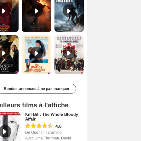
Le Triangle d'or Bande-annonce VF
Les Matins merveilleux Bande-annonce VF
De la Comédie-Française Teaser VF
Bandes-annonces à ne pas manquer
illeurs films à l'affiche
Kill Bill: The Whole Bloody
Affair
4,6
De Quentin Tarantino
Avec Uma Thurman, David