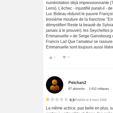
numèrotation dèjà impressionnante (7 
Leroi). L'èchec - injustifiè parait-il 
Luc Bideau rèduisit le pauvre Françoi
troisième mouture de la franchise "Em
dèmystifier! Reste la beautè de Sylvia 
jamais à le prouver), les Seychelles p
Emmanuelle » de Serge Gainsbourg q
Francis Lai! Que l'amateur se rassure, 
Emmanuelle sont toujours aussi libèrès
1
0
Peichan2
87 abonnés
1 432 critiques
0,5
Publiée le 9 mars 2008
La même actrice, pas belle en plus, sa