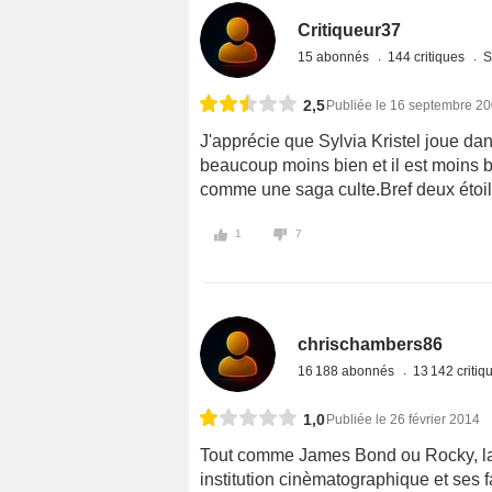
Critiqueur37
15 abonnés
144 critiques
S
2,5
Publiée le 16 septembre 2
J'apprécie que Sylvia Kristel joue dan
beaucoup moins bien et il est moins bie
comme une saga culte.Bref deux étoi
1
7
chrischambers86
16 188 abonnés
13 142 criti
1,0
Publiée le 26 février 2014
Tout comme James Bond ou Rocky, la
institution cinèmatographique et ses