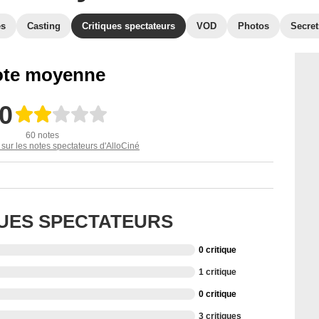
es
Casting
Critiques spectateurs
VOD
Photos
Secret
te moyenne
,0
60 notes
 sur les notes spectateurs d'AlloCiné
QUES SPECTATEURS
0 critique
1 critique
0 critique
3 critiques