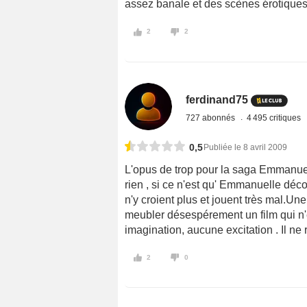
assez banale et des scènes érotiques 
2
2
ferdinand75
727 abonnés
4 495 critiques
0,5
Publiée le 8 avril 2009
L'opus de trop pour la saga Emmanuel
rien , si ce n'est qu' Emmanuelle déco
n'y croient plus et jouent très mal.U
meubler désespérement un film qui n'e
imagination, aucune excitation . Il ne r
2
0