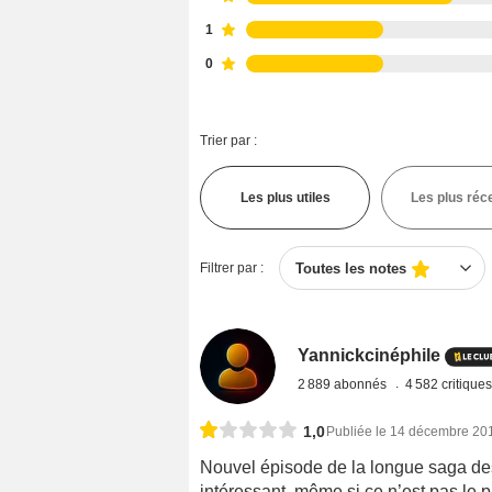
1
0
Trier par :
Les plus utiles
Les plus réc
Filtrer par :
Toutes les notes
Yannickcinéphile
2 889 abonnés
4 582 critique
1,0
Publiée le 14 décembre 20
Nouvel épisode de la longue saga de
intéressant, même si ce n’est pas le p