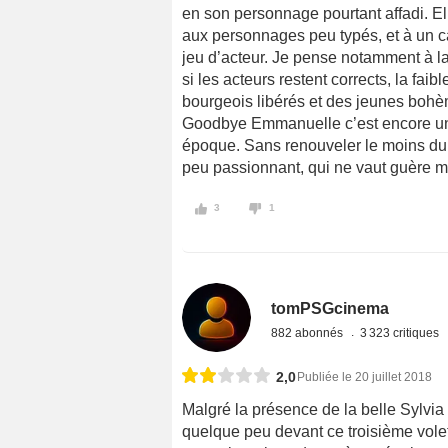
en son personnage pourtant affadi. El
aux personnages peu typés, et à un ca
jeu d’acteur. Je pense notamment à l
si les acteurs restent corrects, la fa
bourgeois libérés et des jeunes bohè
Goodbye Emmanuelle c’est encore une 
époque. Sans renouveler le moins du 
peu passionnant, qui ne vaut guère m
3
1
tomPSGcinema
882 abonnés
3 323 critiques
2,0
Publiée le 20 juillet 2018
Malgré la présence de la belle Sylvia 
quelque peu devant ce troisième vole