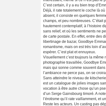
C’est certain, il y a eu bien trop d’E
Déjà, il rate totalement le coche là où
absent, il consiste en quelques femm
champs, et peu nombreuses. C’était po
hautement contemplatif, à l’histoire d
sans relief, et où les sentiments ne 
de carte postale. En effet, entre des 
libertinage de bazar, Goodbye Emmanu
romantisme, mais on est très loin d’avo
espérer. C’est plat et ennuyeux.
Visuellement c’est toujours la même re
photographie travaillée, Goodbye Emm
mais qui sonne comme souvent dans la
l’ambiance ne perce pas, on se croira
Sans atteindre le niveau de kitscher
est un catalogue de jolies images san
vocation à être autre chose qu’un ps
d’un Serge Gainsbourg timoré. A noter
l’érotisme qu’il rate vaillamment, et un
Reste les acteurs. Un casting pas dépl