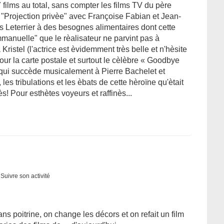
films au total, sans compter les films TV du père
- de "Projection privèe" avec Françoise Fabian et Jean-
s Leterrier à des besognes alimentaires dont cette
manuelle" que le rèalisateur ne parvint pas à
Kristel (l'actrice est èvidemment très belle et n'hèsite
our la carte postale et surtout le cèlèbre « Goodbye
ui succède musicalement à Pierre Bachelet et
les tribulations et les èbats de cette hèroïne qu'ètait
! Pour esthètes voyeurs et raffinès...
Suivre son activité
ns poitrine, on change les décors et on refait un film