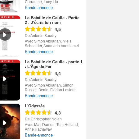
Carradine, Lucy Liu
Bande-annonce
La Bataille de Gaulle - Partie
2 : J’écris ton nom
4,5
De Antonin Baudry
Avec Simon Abkarian, Niels
Schneider, Anamaria Vartolomei
Bande-annonce
La Bataille de Gaulle - partie 1
: L'Âge de Fer
4,4
De Antonin Baudry
Avec Simon Abkarian, Simon
Russell Beale, Florian Lesieur
Bande-annonce
L'Odyssée
4,3
De Christopher Nolan
Avec Matt Damon, Tom Holland,
Anne Hathaway
Bande-annonce