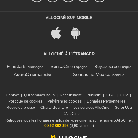
ALLOCINÉ SUR MOBILE
ALLOCINÉ À L'ÉTRANGER
Filmstarts
SensaCine
Beyazperde
Allemagne
Espagne
Turquie
AdoroCinema
Sensacine México
Brésil
Mexique
Contact
|
Qui sommes-nous
|
Recrutement
|
Publicité
|
CGU
|
CGV
|
Politique de cookies
|
Préférences cookies
|
Données Personnelles
|
Revue de presse
|
Charte d'écriture
|
Les services AlloCiné
|
Gérer Utiq
|
©AlloCiné
Retrouvez tous les horaires et infos de votre cinéma sur le numéro AlloCiné :
0 892 892 892
(0,90€/minute)