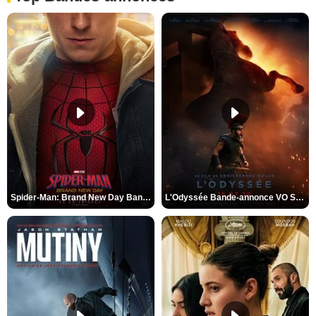
Spider-Man: Brand New Day Bande-annonce VO STFR
L'Odyssée Bande-annonce VO STFR