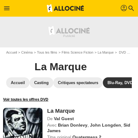
profil
menu
search
Accueil
Cinéma
Tous les films
Films Science Fiction
La Marque
DVD La Marque
La Marque
Accueil
Casting
Critiques spectateurs
Blu-Ray, DVD
Voir toutes les offres DVD
La Marque
De
Val Guest
Avec
Brian Donlevy
,
John Longden
,
Sid
James
Titre original
Quatermass 2