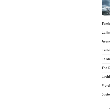
Tombé
La fi
Aven
Fant
La Ma
The D
Levit
Fjord
Juste