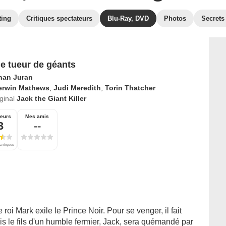
ting
Critiques spectateurs
Blu-Ray, DVD
Photos
Secrets
le tueur de géants
han Juran
erwin Mathews
,
Judi Meredith
,
Torin Thatcher
iginal
Jack the Giant Killer
teurs
Mes amis
3
--
critiques
roi Mark exile le Prince Noir. Pour se venger, il fait
Mais le fils d'un humble fermier, Jack, sera quémandé par