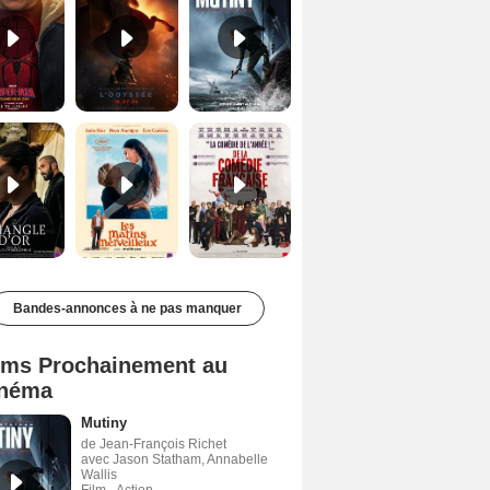
Le Triangle d'or Bande-annonce VF
Les Matins merveilleux Bande-annonce VF
De la Comédie-Française Teaser VF
Bandes-annonces à ne pas manquer
lms Prochainement au
néma
Mutiny
de Jean-François Richet
avec Jason Statham, Annabelle
Wallis