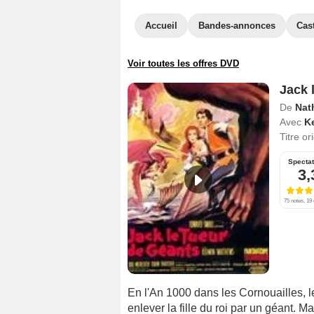
Accueil
Bandes-annonces
Cas
Voir toutes les offres DVD
Jack 
De
Nat
Avec
K
Titre or
Specta
3,
75 notes, 19 
En l'An 1000 dans les Cornouailles, le 
enlever la fille du roi par un géant. 