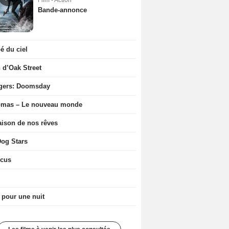
Film - Action
Bande-annonce
 du ciel
n d’Oak Street
gers: Doomsday
ômas – Le nouveau monde
ison de nos rêves
og Stars
icus
 pour une nuit