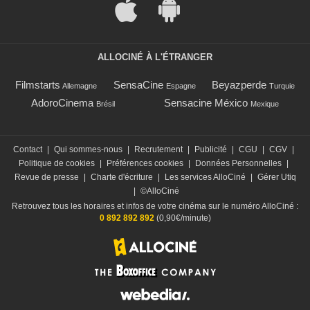
ALLOCINÉ À L'ÉTRANGER
Filmstarts
SensaCine
Beyazperde
Allemagne
Espagne
Turquie
AdoroCinema
Sensacine México
Brésil
Mexique
Contact
|
Qui sommes-nous
|
Recrutement
|
Publicité
|
CGU
|
CGV
|
Politique de cookies
|
Préférences cookies
|
Données Personnelles
|
Revue de presse
|
Charte d'écriture
|
Les services AlloCiné
|
Gérer Utiq
|
©AlloCiné
Retrouvez tous les horaires et infos de votre cinéma sur le numéro AlloCiné :
0 892 892 892
(0,90€/minute)