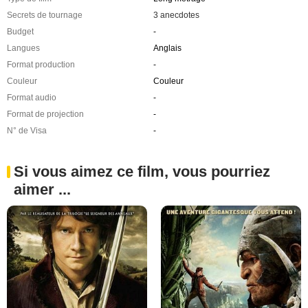
Secrets de tournage
3 anecdotes
Budget
-
Langues
Anglais
Format production
-
Couleur
Couleur
Format audio
-
Format de projection
-
N° de Visa
-
Si vous aimez ce film, vous pourriez
aimer ...