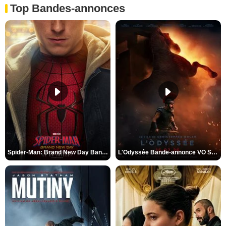
Top Bandes-annonces
Spider-Man: Brand New Day Bande-annonce VO STFR
L'Odyssée Bande-annonce VO STFR