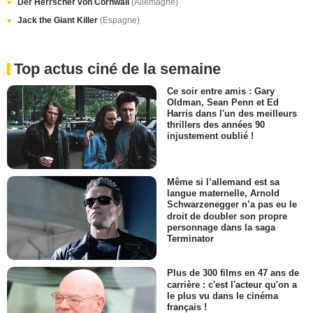
Der Herrscher von Cornwall
(Allemagne)
Jack the Giant Killer
(Espagne)
Top actus ciné de la semaine
Ce soir entre amis : Gary
Oldman, Sean Penn et Ed
Harris dans l'un des meilleurs
thrillers des années 90
injustement oublié !
Même si l’allemand est sa
langue maternelle, Arnold
Schwarzenegger n’a pas eu le
droit de doubler son propre
personnage dans la saga
Terminator
Plus de 300 films en 47 ans de
carrière : c'est l'acteur qu'on a
le plus vu dans le cinéma
français !