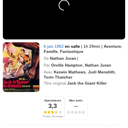
6 juin 1962
en salle
|
1h 29min
|
Aventure
,
Famille
,
Fantastique
De
Nathan Juran
|
Par
Orville Hampton
,
Nathan Juran
Avec
Kerwin Mathews
,
Judi Meredith
,
Torin Thatcher
Titre original
Jack the Giant Killer
Spectateurs
Mes amis
3,3
--
75 notes, 19 critiques