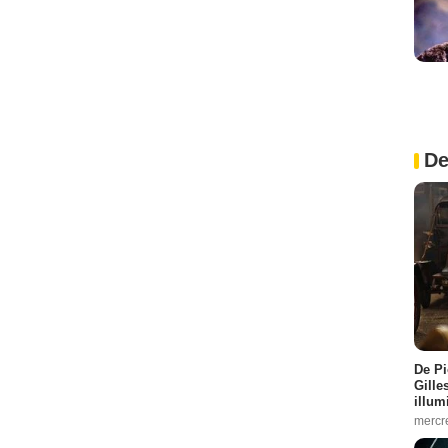
De
De Pi
Gille
illum
mercr