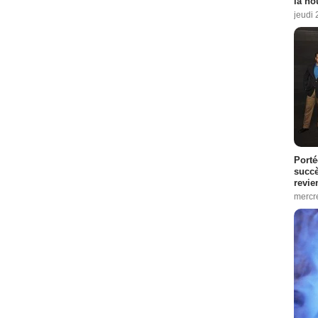
la no
jeudi
Porté
succè
revie
mercre