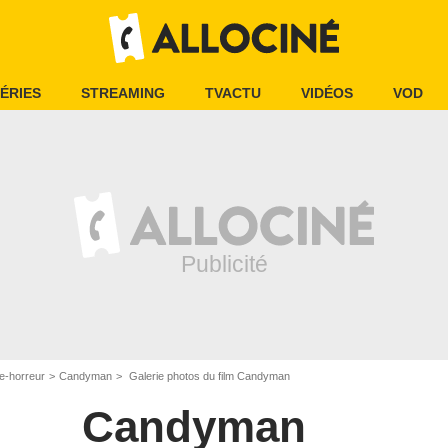
ÉRIES
STREAMING
TVACTU
VIDÉOS
VOD
e-horreur
Candyman
Galerie photos du film Candyman
Candyman