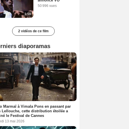
annonce VO
50 996 vues
1:59
2 vidéos de ce film
rniers diaporamas
o Marmaï à Vimala Pons en passant par
s Lellouche, cette distribution étoilée a
iné le Festival de Cannes
edi 13 mai 2026