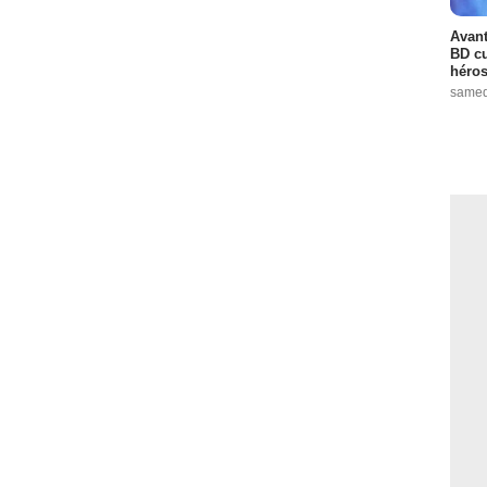
Avant
BD cu
héros
samed