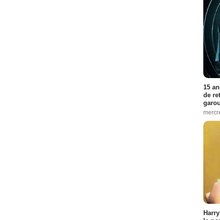
15 an
de re
garo
mercre
Harry