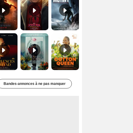
Les Silences de Riyad Bande-annonce VO STFR
Des Fleurs pour Tokyo Bande-annonce VO STFR
Cotton Queen Bande-annonce VO STFR
Bandes-annonces à ne pas manquer