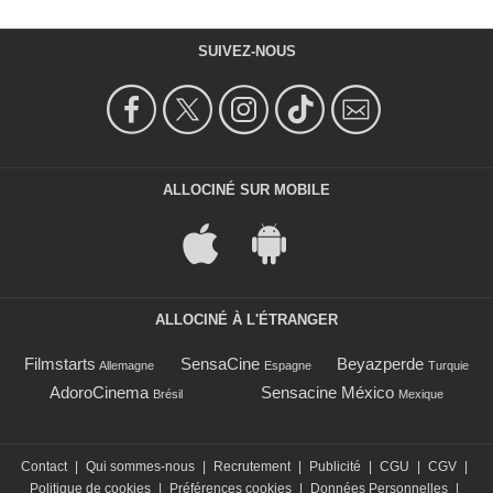
SUIVEZ-NOUS
ALLOCINÉ SUR MOBILE
ALLOCINÉ À L'ÉTRANGER
Filmstarts
SensaCine
Beyazperde
Allemagne
Espagne
Turquie
AdoroCinema
Sensacine México
Brésil
Mexique
Contact
|
Qui sommes-nous
|
Recrutement
|
Publicité
|
CGU
|
CGV
|
Politique de cookies
|
Préférences cookies
|
Données Personnelles
|