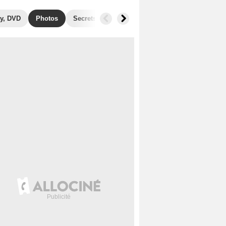
y, DVD
Photos
Secrets de tournage
Films similaires