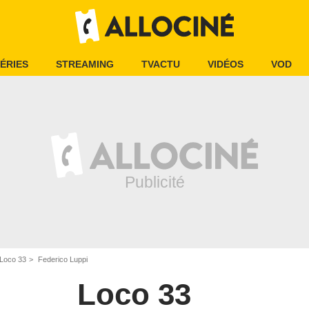
ÉRIES
STREAMING
TVACTU
VIDÉOS
VOD
 Loco 33
Federico Luppi
Loco 33