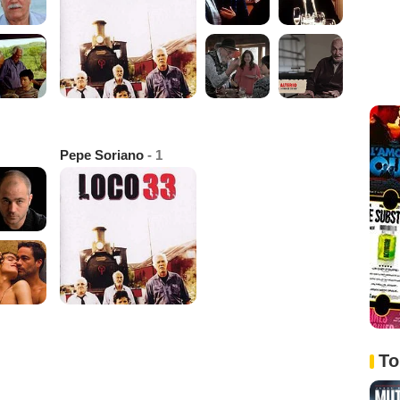
Pepe Soriano
- 1
To