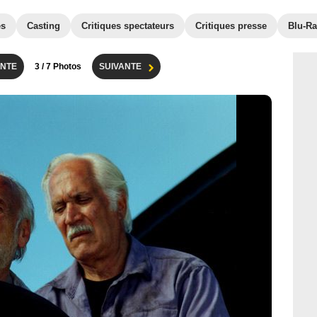
es
Casting
Critiques spectateurs
Critiques presse
Blu-Ra
NTE
3
/ 7 Photos
SUIVANTE