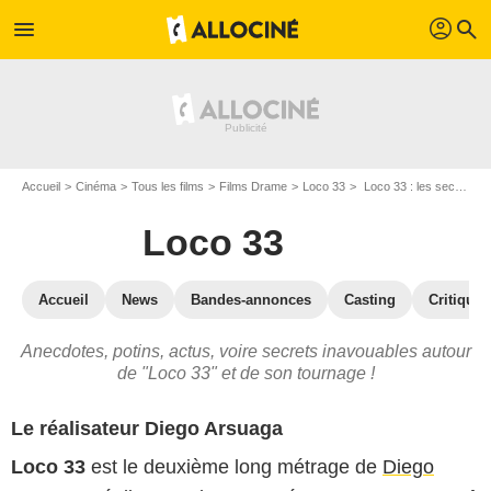
profil
menu
search
Accueil
Cinéma
Tous les films
Films Drame
Loco 33
Loco 33 : les secrets du tournage
Loco 33
Accueil
News
Bandes-annonces
Casting
Critiques
Anecdotes, potins, actus, voire secrets inavouables autour
de "Loco 33" et de son tournage !
Le réalisateur Diego Arsuaga
Loco 33
est le deuxième long métrage de
Diego