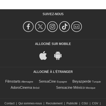
SUIVEZ-NOUS
ALLOCINÉ SUR MOBILE
ALLOCINÉ À L'ÉTRANGER
Filmstarts
SensaCine
Beyazperde
Allemagne
Espagne
Turquie
AdoroCinema
Sensacine México
Brésil
Mexique
Contact
|
Qui sommes-nous
|
Recrutement
|
Publicité
|
CGU
|
CGV
|