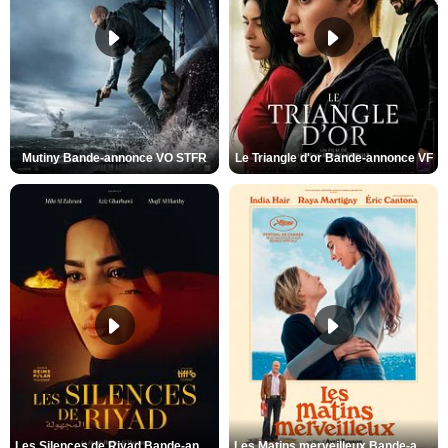
Mutiny Bande-annonce VO STFR
Le Triangle d'or Bande-annonce VF
Les Silences de Riyad Bande-annonce VO STFR
Les Matins merveilleux Bande-annonce VF