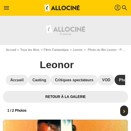
profil
menu
search
Accueil
Tous les films
Films Fantastique
Leonor
Photo du film Leonor - Photo 1
Leonor
Accueil
Casting
Critiques spectateurs
VOD
Photo
RETOUR À LA GALERIE
1
/ 2 Photos