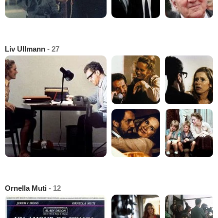
Liv Ullmann
- 27
Ornella Muti
- 12