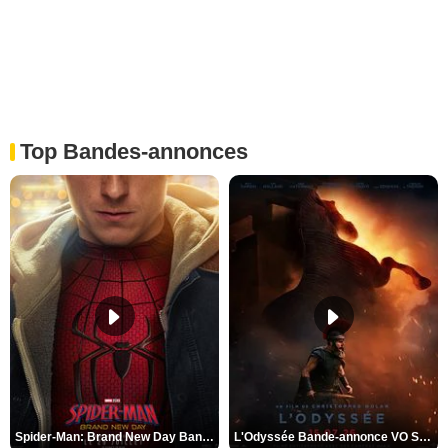
Top Bandes-annonces
Spider-Man: Brand New Day Bande-annonce VO STFR
L'Odyssée Bande-annonce VO STFR