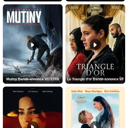
Mutiny Bande-annonce VO STFR
Le Triangle d'or Bande-annonce VF