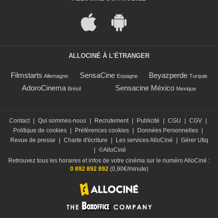
ALLOCINÉ À L'ÉTRANGER
Filmstarts
SensaCine
Beyazperde
Allemagne
Espagne
Turquie
AdoroCinema
Sensacine México
Brésil
Mexique
Contact
|
Qui sommes-nous
|
Recrutement
|
Publicité
|
CGU
|
CGV
|
Politique de cookies
|
Préférences cookies
|
Données Personnelles
|
Revue de presse
|
Charte d'écriture
|
Les services AlloCiné
|
Gérer Utiq
|
©AlloCiné
Retrouvez tous les horaires et infos de votre cinéma sur le numéro AlloCiné :
0 892 892 892
(0,90€/minute)