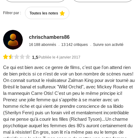
Filtrer par :
Toutes les notes
chrischambers86
16 188 abonnés
13 142 critiques
Suivre son activité
1,5
Publiée le 4 janvier 2017
Ce qui est bien avec ce genre de films, c'est que l'on attend rien
de bien prècis si ce n'est de voir un bon nombre de scènes nues!
On connait surtout le rèalisateur Zalman King pour avoir tournè au
Brèsil le banal et sulfureux "Wild Orchid", avec Mickey Rourke et
la mannequin Carre Otis! C'est un peu le même principe ici!
Prenez une jolie femme qui s'apprête à se marier avec un
homme riche et qui vient de prendre conscience de sa libido
(Sherilyn Fenn) puis un forain viril et mentalement incontrôlable
qui ne pense qu'à courir les filles (Richard Tyson)...Un charme
psychotique auquel les femmes des 80's auront certainement du
mal à rèsister! En gros, son lit n'a même pas eu le temps de