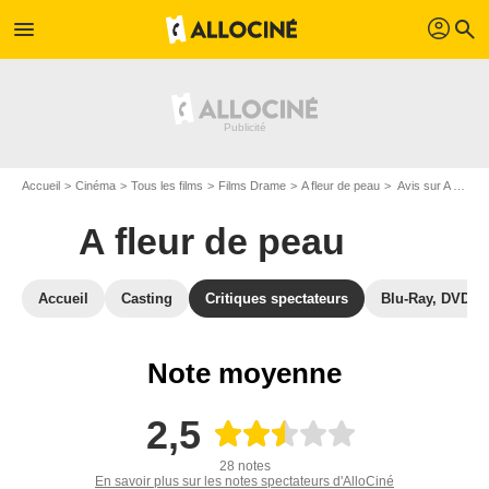
profil
menu
search
Accueil
Cinéma
Tous les films
Films Drame
A fleur de peau
Avis sur A fleur de peau
A fleur de peau
Accueil
Casting
Critiques spectateurs
Blu-Ray, DVD
Note moyenne
2,5
28 notes
En savoir plus sur les notes spectateurs d'AlloCiné