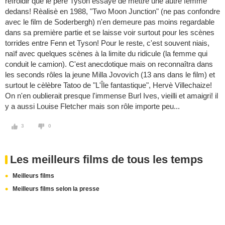
refroidir que le père Tyson essaye de mettre une autre femme
dedans! Rèalisè en 1988, "Two Moon Junction" (ne pas confondre
avec le film de Soderbergh) n'en demeure pas moins regardable
dans sa première partie et se laisse voir surtout pour les scènes
torrides entre Fenn et Tyson! Pour le reste, c'est souvent niais,
naïf avec quelques scènes à la limite du ridicule (la femme qui
conduit le camion). C'est anecdotique mais on reconnaîtra dans
les seconds rôles la jeune Milla Jovovich (13 ans dans le film) et
surtout le cèlèbre Tatoo de "L'Île fantastique", Hervè Villechaize!
On n'en oublierait presque l'immense Burl Ives, vieilli et amaigri! il
y a aussi Louise Fletcher mais son rôle importe peu...
3
0
Les meilleurs films de tous les temps
Meilleurs films
Meilleurs films selon la presse