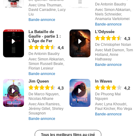
De Antonin Baudry
Avec Uma Thurman,
David Carradine, Lucy
Avec Simon Abkarian,
Liu
Niels Schneider,
Anamaria Vartolomei
Bande-annonce
Bande-annonce
La Bataille de
L'Odyssée
Gaulle - partie 1 :
4,3
L'Âge de Fer
De Christopher Nolan
4,4
Avec Matt Damon, Tom
De Antonin Baudry
Holland, Anne
Avec Simon Abkarian,
Hathaway
Simon Russell Beale,
Bande-annonce
Florian Lesieur
Bande-annonce
Jim Queen
In Waves
4,3
4,2
De Marco Nguyen,
De Phuong Mai
Nicolas Athane
Nguyen
Avec Alex Ramires,
Avec Lyna Khoudri,
Jérémy Gillet, Shirley
Paul Kircher, Rio Vega
Souagnon
Bande-annonce
Bande-annonce
Tous les meilleurs films au ciné