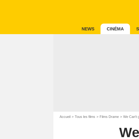
NEWS
CINÉMA
S
Accueil
Tous les films
Films Drame
We Can't 
We