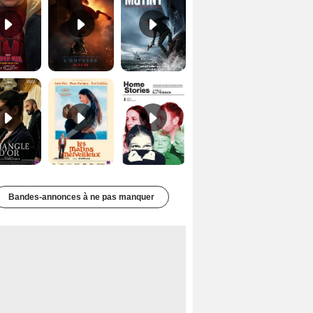
Le Triangle d'or Bande-annonce VF
Les Matins merveilleux Bande-annonce VF
Home stories Bande-annonce VO STFR
Bandes-annonces à ne pas manquer