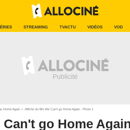
ÉRIES
STREAMING
TVACTU
VIDÉOS
VOD
go Home Again
Affiche du film We Can't go Home Again - Photo 1
 Can't go Home Agai