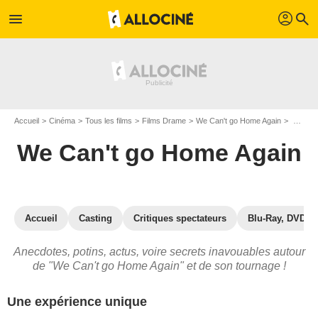
profil
menu
search
Accueil
Cinéma
Tous les films
Films Drame
We Can't go Home Again
We Can't go Home Again : les secrets du tournage
We Can't go Home Again
Accueil
Casting
Critiques spectateurs
Blu-Ray, DVD
Anecdotes, potins, actus, voire secrets inavouables autour
de "We Can't go Home Again" et de son tournage !
Une expérience unique