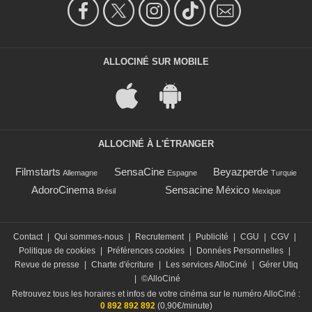
ALLOCINÉ SUR MOBILE
ALLOCINÉ À L'ÉTRANGER
Filmstarts
SensaCine
Beyazperde
Allemagne
Espagne
Turquie
AdoroCinema
Sensacine México
Brésil
Mexique
Contact
|
Qui sommes-nous
|
Recrutement
|
Publicité
|
CGU
|
CGV
|
Politique de cookies
|
Préférences cookies
|
Données Personnelles
|
Revue de presse
|
Charte d'écriture
|
Les services AlloCiné
|
Gérer Utiq
|
©AlloCiné
Retrouvez tous les horaires et infos de votre cinéma sur le numéro AlloCiné :
0 892 892 892
(0,90€/minute)