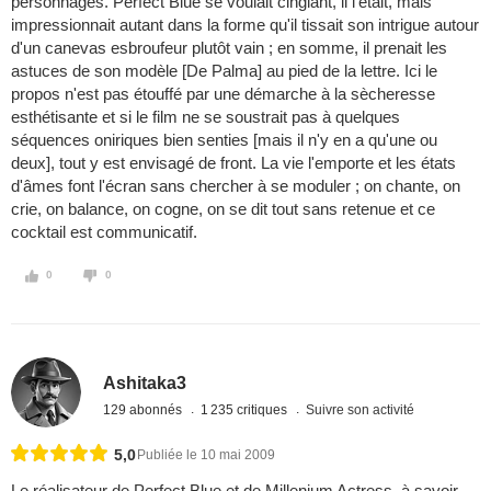
personnages. Perfect Blue se voulait cinglant, il l'était, mais
impressionnait autant dans la forme qu'il tissait son intrigue autour
d'un canevas esbroufeur plutôt vain ; en somme, il prenait les
astuces de son modèle [De Palma] au pied de la lettre. Ici le
propos n'est pas étouffé par une démarche à la sècheresse
esthétisante et si le film ne se soustrait pas à quelques
séquences oniriques bien senties [mais il n'y en a qu'une ou
deux], tout y est envisagé de front. La vie l'emporte et les états
d'âmes font l'écran sans chercher à se moduler ; on chante, on
crie, on balance, on cogne, on se dit tout sans retenue et ce
cocktail est communicatif.
0
0
Ashitaka3
129 abonnés
1 235 critiques
Suivre son activité
5,0
Publiée le 10 mai 2009
Le réalisateur de Perfect Blue et de Millenium Actress, à savoir