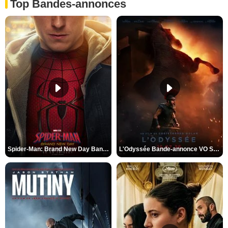
Top Bandes-annonces
Spider-Man: Brand New Day Bande-annonce VO STFR
L'Odyssée Bande-annonce VO STFR