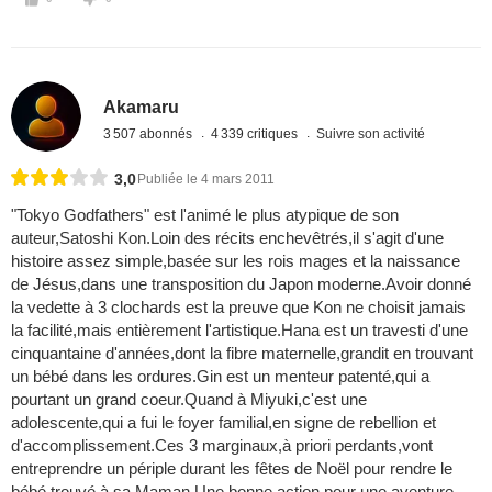
Akamaru
3 507 abonnés
4 339 critiques
Suivre son activité
3,0
Publiée le 4 mars 2011
"Tokyo Godfathers" est l'animé le plus atypique de son
auteur,Satoshi Kon.Loin des récits enchevêtrés,il s'agit d'une
histoire assez simple,basée sur les rois mages et la naissance
de Jésus,dans une transposition du Japon moderne.Avoir donné
la vedette à 3 clochards est la preuve que Kon ne choisit jamais
la facilité,mais entièrement l'artistique.Hana est un travesti d'une
cinquantaine d'années,dont la fibre maternelle,grandit en trouvant
un bébé dans les ordures.Gin est un menteur patenté,qui a
pourtant un grand coeur.Quand à Miyuki,c'est une
adolescente,qui a fui le foyer familial,en signe de rebellion et
d'accomplissement.Ces 3 marginaux,à priori perdants,vont
entreprendre un périple durant les fêtes de Noël pour rendre le
bébé trouvé à sa Maman.Une bonne action pour une aventure