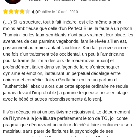
4,0
Publiée le 10 août 2010
(….) Si la structure, tout à fait linéaire, est elle-même a-priori
moins ambitieuse que celle d'un Perfect Blue, la faute à un pitsch
''humain'' ou les faux-semblants n'ont pas vraiment leur place, les
aventures de ces parrains vagabonds, famille rêvée s'il en est,
passionnent au moins autant l'auditoire. Kon fait preuve encore
une fois d'un traitement très occidental, un peu à l'américaine
pour la trame [le film a des airs de road-movie urbain] et
profondément italien dans sa façon de faire s'entrechoquer
cynisme et émotion, instaurant un perpétuel décalage entre
noirceur et comédie. Tokyo Godfather en tire un parfum d'
''authenticité'' absolu alors que cette épopée ordinaire ne recule
jamais devant l'improbable [la gamine teigneuse prise en otage
avec le bébé et autres rebondissements à foison].
Il s'en dégage ainsi un positivisme réjouissant. Le détournement
de l'Hymne à la joie illustre parfaitement le ton de TG, joli conte
pragmatique découvrant un auteur décidé à faire confiance à son
matériau, sans parer de fioritures la psychologie de ses