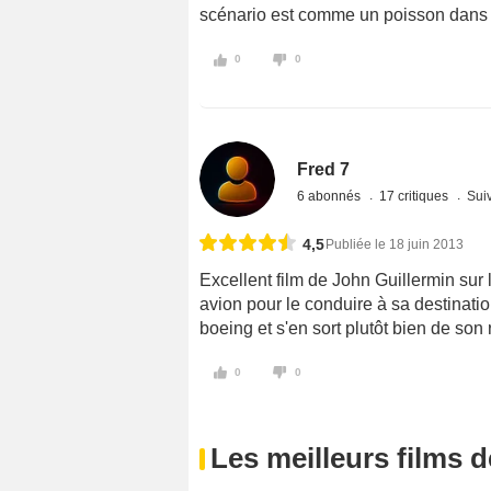
scénario est comme un poisson dans 
0
0
Fred 7
6 abonnés
17 critiques
Suiv
4,5
Publiée le 18 juin 2013
Excellent film de John Guillermin sur l
avion pour le conduire à sa destinati
boeing et s'en sort plutôt bien de so
0
0
Les meilleurs films 