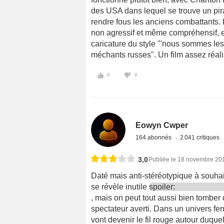
des USA dans lequel se trouve un pirat
rendre fous les anciens combattants
non agressif et même compréhensif, 
caricature du style "'nous sommes les
méchants russes". Un film assez réali
0
0
Eowyn Cwper
164 abonnés
2 041 critiques
3,0
Publiée le 18 novembre 20
Daté mais anti-stéréotypique à souha
se révèle inutile
spoiler:
, mais on peut tout aussi bien tomber 
spectateur averti. Dans un univers f
vont devenir le fil rouge autour duque