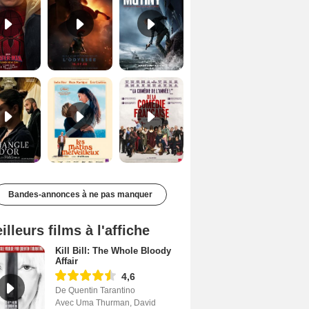
Le Triangle d'or Bande-annonce VF
Les Matins merveilleux Bande-annonce VF
De la Comédie-Française Teaser VF
Bandes-annonces à ne pas manquer
illeurs films à l'affiche
Kill Bill: The Whole Bloody
Affair
4,6
De Quentin Tarantino
Avec Uma Thurman, David