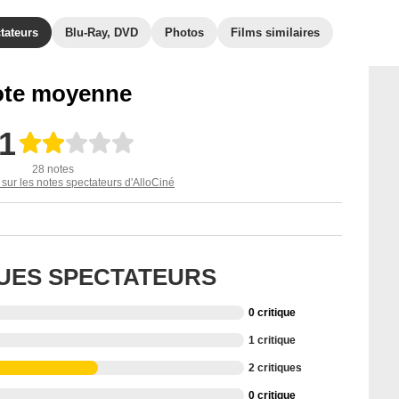
tateurs
Blu-Ray, DVD
Photos
Films similaires
te moyenne
,1
28 notes
 sur les notes spectateurs d'AlloCiné
QUES SPECTATEURS
0 critique
1 critique
2 critiques
0 critique