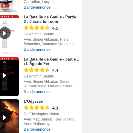
Carradine, Lucy Liu
Bande-annonce
La Bataille de Gaulle - Partie
2 : J’écris ton nom
4,5
De Antonin Baudry
Avec Simon Abkarian, Niels
Schneider, Anamaria Vartolomei
Bande-annonce
La Bataille de Gaulle - partie 1
: L'Âge de Fer
4,4
De Antonin Baudry
Avec Simon Abkarian, Simon
Russell Beale, Florian Lesieur
Bande-annonce
L'Odyssée
4,3
De Christopher Nolan
Avec Matt Damon, Tom Holland,
Anne Hathaway
Bande-annonce