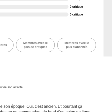
0 critique
0 critique
Membres avec le
Membres avec le
entes
plus de critiques
plus d'abonnés
uivre son activité
de son époque. Oui, c'est ancien. Et pourtant ça
n Heston en commandant de bord d'un avion de ligne