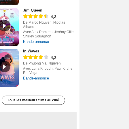
Jim Queen
4,3
De Marco Nguyen, Nicolas
Athane
Avec Alex Ramires, Jérémy Gillet,
Shirley Souagnon
Bande-annonce
In Waves
4,2
De Phuong Mai Nguyen
Avec Lyna Khoudri, Paul Kircher,
Rio Vega
Bande-annonce
Tous les meilleurs films au ciné