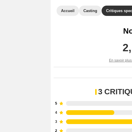
Accueil
Casting
Critiques spec
No
2
En savoir plus
3 CRITI
5
4
3
2