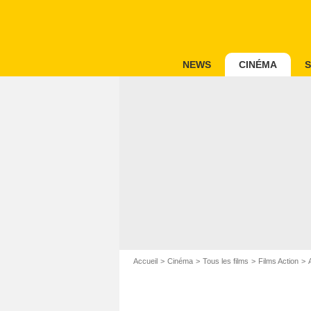
NEWS
CINÉMA
S
Accueil
Cinéma
Tous les films
Films Action