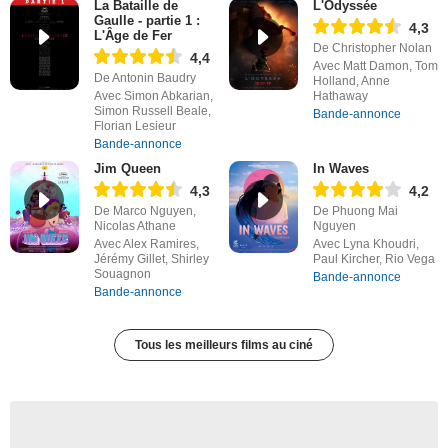
La Bataille de
L'Odyssée
Gaulle - partie 1 :
4,3
L'Âge de Fer
De Christopher Nolan
4,4
Avec Matt Damon, Tom
De Antonin Baudry
Holland, Anne
Avec Simon Abkarian,
Hathaway
Simon Russell Beale,
Bande-annonce
Florian Lesieur
Bande-annonce
Jim Queen
In Waves
4,3
4,2
De Marco Nguyen,
De Phuong Mai
Nicolas Athane
Nguyen
Avec Alex Ramires,
Avec Lyna Khoudri,
Jérémy Gillet, Shirley
Paul Kircher, Rio Vega
Souagnon
Bande-annonce
Bande-annonce
Tous les meilleurs films au ciné