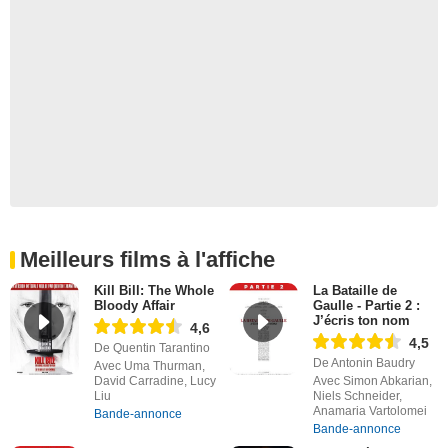
Meilleurs films à l'affiche
Kill Bill: The Whole
La Bataille de
Bloody Affair
Gaulle - Partie 2 :
J’écris ton nom
4,6
4,5
De Quentin Tarantino
De Antonin Baudry
Avec Uma Thurman,
David Carradine, Lucy
Avec Simon Abkarian,
Liu
Niels Schneider,
Anamaria Vartolomei
Bande-annonce
Bande-annonce