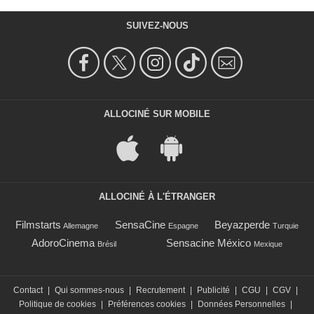
SUIVEZ-NOUS
ALLOCINÉ SUR MOBILE
ALLOCINÉ À L'ÉTRANGER
Filmstarts
SensaCine
Beyazperde
Allemagne
Espagne
Turquie
AdoroCinema
Sensacine México
Brésil
Mexique
Contact
|
Qui sommes-nous
|
Recrutement
|
Publicité
|
CGU
|
CGV
|
Politique de cookies
|
Préférences cookies
|
Données Personnelles
|