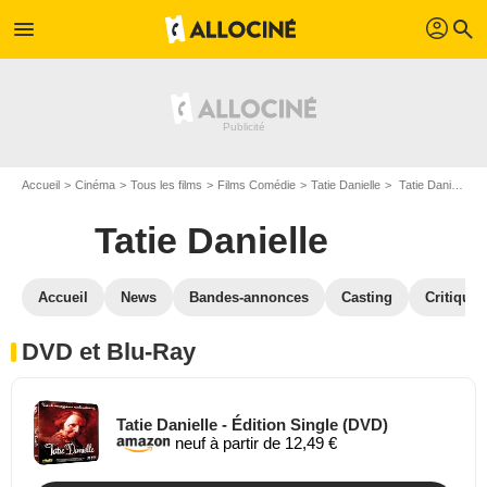
profil
menu
search
Accueil
Cinéma
Tous les films
Films Comédie
Tatie Danielle
Tatie Danielle en DVD Blu Ray
Tatie Danielle
Accueil
News
Bandes-annonces
Casting
Critiques
DVD et Blu-Ray
Tatie Danielle - Édition Single (DVD)
neuf à partir de 12,49 €