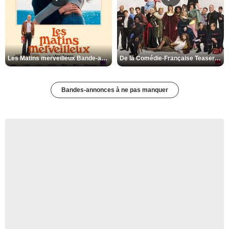
Les Matins merveilleux Bande-annonce VF
De la Comédie-Française Teaser VF
Bandes-annonces à ne pas manquer