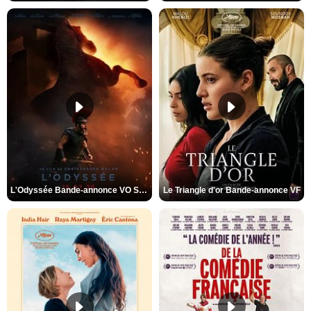
L'Odyssée Bande-annonce VO STFR
Le Triangle d'or Bande-annonce VF