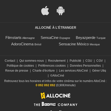
ALLOCINÉ À L'ÉTRANGER
Filmstarts
SensaCine
Beyazperde
Allemagne
Espagne
Turquie
AdoroCinema
Sensacine México
Brésil
Mexique
Contact
|
Qui sommes-nous
|
Recrutement
|
Publicité
|
CGU
|
CGV
|
Politique de cookies
|
Préférences cookies
|
Données Personnelles
|
Revue de presse
|
Charte d'écriture
|
Les services AlloCiné
|
Gérer Utiq
|
©AlloCiné
Retrouvez tous les horaires et infos de votre cinéma sur le numéro AlloCiné :
0 892 892 892
(0,90€/minute)