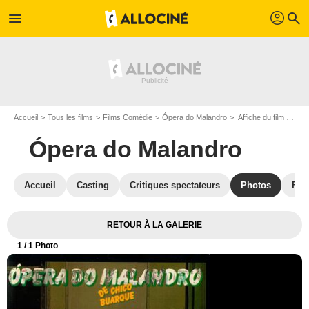
profil
menu
search
Accueil
Tous les films
Films Comédie
Ópera do Malandro
Affiche du film Ópera do Malandro - Photo 1
Ópera do Malandro
Accueil
Casting
Critiques spectateurs
Photos
Film
RETOUR À LA GALERIE
1
/ 1 Photo