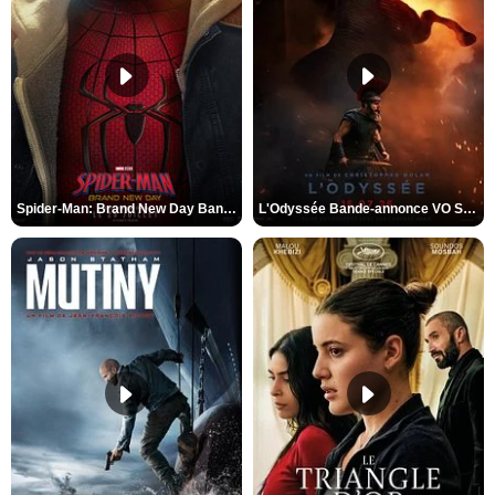
Spider-Man: Brand New Day Bande-annonce VO STFR
L'Odyssée Bande-annonce VO STFR