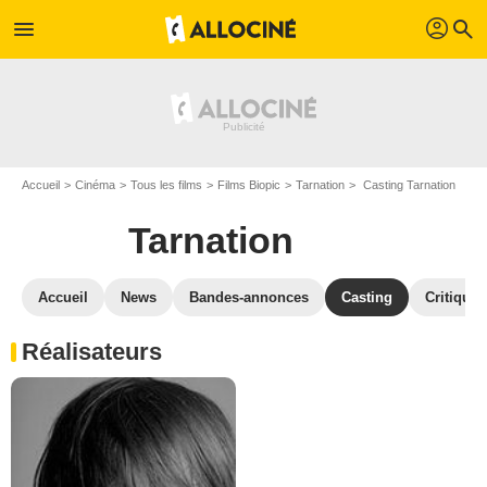
profil
menu
search
Accueil
Cinéma
Tous les films
Films Biopic
Tarnation
Casting Tarnation
Tarnation
Accueil
News
Bandes-annonces
Casting
Critiques
Réalisateurs