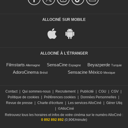
ALLOCINÉ SUR MOBILE
ALLOCINÉ À L'ÉTRANGER
Filmstarts
SensaCine
Beyazperde
Allemagne
Espagne
Turquie
AdoroCinema
Sensacine México
Brésil
Mexique
Contact
|
Qui sommes-nous
|
Recrutement
|
Publicité
|
CGU
|
CGV
|
Politique de cookies
|
Préférences cookies
|
Données Personnelles
|
Revue de presse
|
Charte d'écriture
|
Les services AlloCiné
|
Gérer Utiq
|
©AlloCiné
Retrouvez tous les horaires et infos de votre cinéma sur le numéro AlloCiné :
0 892 892 892
(0,90€/minute)