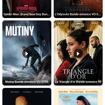
Spider-Man: Brand New Day Bande-annonce VO STFR
L'Odyssée Bande-annonce VO STFR
Mutiny Bande-annonce VO STFR
Le Triangle d'or Bande-annonce VF