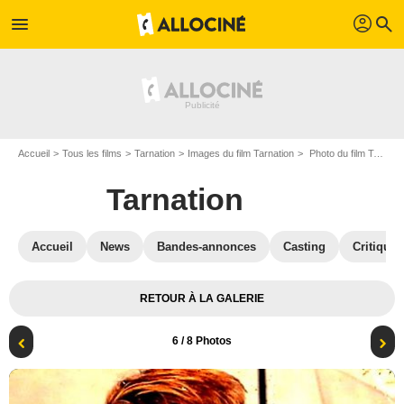
profil
menu
search
Accueil
Tous les films
Tarnation
Images du film Tarnation
Photo du film Tarnation - Photo 6
Tarnation
Accueil
News
Bandes-annonces
Casting
Critiques
RETOUR À LA GALERIE
6
/ 8 Photos