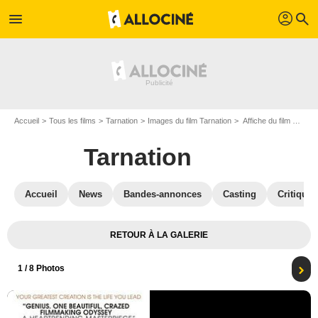
profil
menu
search
Accueil
Tous les films
Tarnation
Images du film Tarnation
Affiche du film Tarnation - Photo 1
Tarnation
Accueil
News
Bandes-annonces
Casting
Critiques
RETOUR À LA GALERIE
1
/ 8 Photos