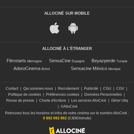
ALLOCINÉ SUR MOBILE
ALLOCINÉ À L'ÉTRANGER
Filmstarts
SensaCine
Beyazperde
Allemagne
Espagne
Turquie
AdoroCinema
Sensacine México
Brésil
Mexique
Contact
|
Qui sommes-nous
|
Recrutement
|
Publicité
|
CGU
|
CGV
|
Politique de cookies
|
Préférences cookies
|
Données Personnelles
|
Revue de presse
|
Charte d'écriture
|
Les services AlloCiné
|
Gérer Utiq
|
©AlloCiné
Retrouvez tous les horaires et infos de votre cinéma sur le numéro AlloCiné :
0 892 892 892
(0,90€/minute)