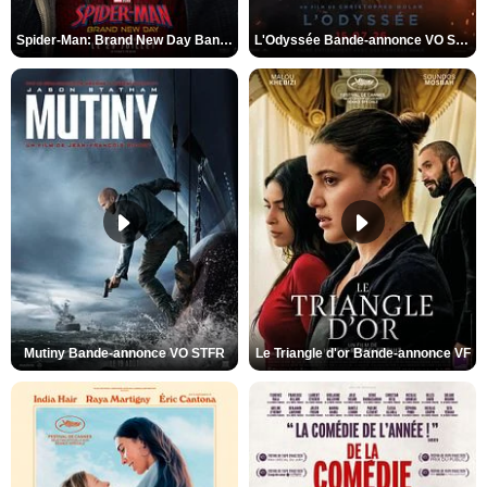
Spider-Man: Brand New Day Bande-annonce VO STFR
L'Odyssée Bande-annonce VO STFR
Mutiny Bande-annonce VO STFR
Le Triangle d'or Bande-annonce VF