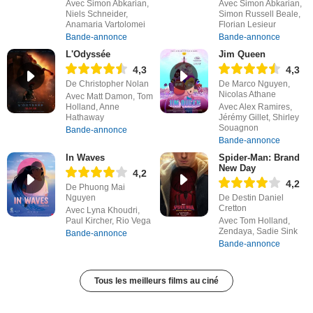
Avec Simon Abkarian,
Avec Simon Abkarian,
Niels Schneider,
Simon Russell Beale,
Anamaria Vartolomei
Florian Lesieur
Bande-annonce
Bande-annonce
L'Odyssée
Jim Queen
4,3
4,3
De Christopher Nolan
De Marco Nguyen,
Nicolas Athane
Avec Matt Damon, Tom
Holland, Anne
Avec Alex Ramires,
Hathaway
Jérémy Gillet, Shirley
Souagnon
Bande-annonce
Bande-annonce
In Waves
Spider-Man: Brand
New Day
4,2
4,2
De Phuong Mai
Nguyen
De Destin Daniel
Cretton
Avec Lyna Khoudri,
Paul Kircher, Rio Vega
Avec Tom Holland,
Zendaya, Sadie Sink
Bande-annonce
Bande-annonce
Tous les meilleurs films au ciné