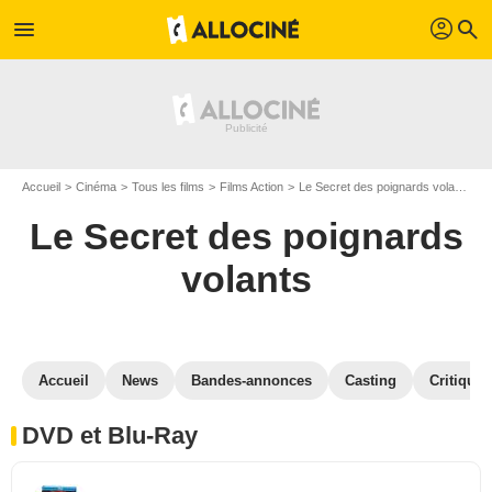
profil
menu
search
Accueil
Cinéma
Tous les films
Films Action
Le Secret des poignards volants
Le Secret des poignards
volants
Accueil
News
Bandes-annonces
Casting
Critiques
DVD et Blu-Ray