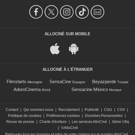
ALLOCINÉ SUR MOBILE
ALLOCINÉ À L'ÉTRANGER
Filmstarts
SensaCine
Beyazperde
Allemagne
Espagne
Turquie
AdoroCinema
Sensacine México
Brésil
Mexique
Contact
|
Qui sommes-nous
|
Recrutement
|
Publicité
|
CGU
|
CGV
|
Politique de cookies
|
Préférences cookies
|
Données Personnelles
|
Revue de presse
|
Charte d'écriture
|
Les services AlloCiné
|
Gérer Utiq
|
©AlloCiné
Retrouvez tous les horaires et infos de votre cinéma sur le numéro AlloCiné :