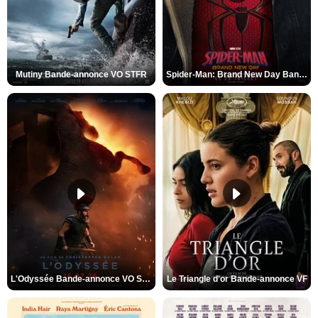
Mutiny Bande-annonce VO STFR
Spider-Man: Brand New Day Bande-annonce VO STFR
L'Odyssée Bande-annonce VO STFR
Le Triangle d'or Bande-annonce VF