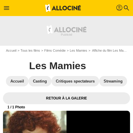
profil
menu
search
Accueil
Tous les films
Films Comédie
Les Mamies
Affiche du film Les Mamies - Photo 1
Les Mamies
Accueil
Casting
Critiques spectateurs
Streaming
RETOUR À LA GALERIE
1
/ 1 Photo