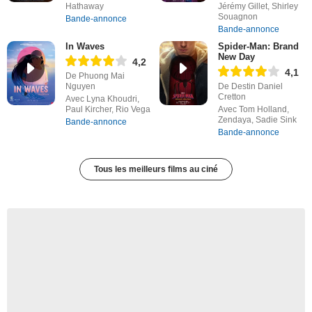
Hathaway
Jérémy Gillet, Shirley
Souagnon
Bande-annonce
Bande-annonce
In Waves
Spider-Man: Brand
New Day
4,2
4,1
De Phuong Mai
Nguyen
De Destin Daniel
Cretton
Avec Lyna Khoudri,
Paul Kircher, Rio Vega
Avec Tom Holland,
Zendaya, Sadie Sink
Bande-annonce
Bande-annonce
Tous les meilleurs films au ciné