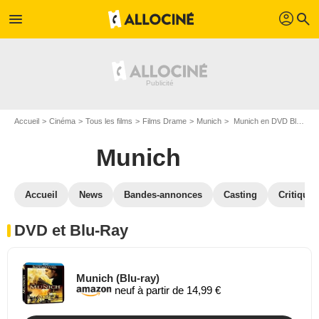
profil
menu
search
Accueil
Cinéma
Tous les films
Films Drame
Munich
Munich en DVD Blu Ray
Munich
Accueil
News
Bandes-annonces
Casting
Critiques
DVD et Blu-Ray
Munich (Blu-ray)
neuf à partir de 14,99 €