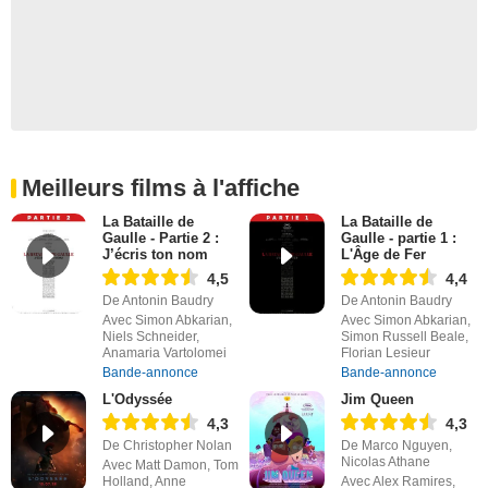
Meilleurs films à l'affiche
La Bataille de
La Bataille de
Gaulle - Partie 2 :
Gaulle - partie 1 :
J’écris ton nom
L'Âge de Fer
4,5
4,4
De Antonin Baudry
De Antonin Baudry
Avec Simon Abkarian,
Avec Simon Abkarian,
Niels Schneider,
Simon Russell Beale,
Anamaria Vartolomei
Florian Lesieur
Bande-annonce
Bande-annonce
L'Odyssée
Jim Queen
4,3
4,3
De Christopher Nolan
De Marco Nguyen,
Nicolas Athane
Avec Matt Damon, Tom
Holland, Anne
Avec Alex Ramires,