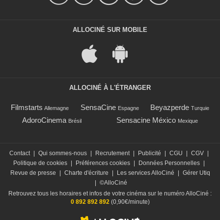
ALLOCINÉ SUR MOBILE
ALLOCINÉ À L'ÉTRANGER
Filmstarts
SensaCine
Beyazperde
Allemagne
Espagne
Turquie
AdoroCinema
Sensacine México
Brésil
Mexique
Contact
|
Qui sommes-nous
|
Recrutement
|
Publicité
|
CGU
|
CGV
|
Politique de cookies
|
Préférences cookies
|
Données Personnelles
|
Revue de presse
|
Charte d'écriture
|
Les services AlloCiné
|
Gérer Utiq
|
©AlloCiné
Retrouvez tous les horaires et infos de votre cinéma sur le numéro AlloCiné :
0 892 892 892
(0,90€/minute)