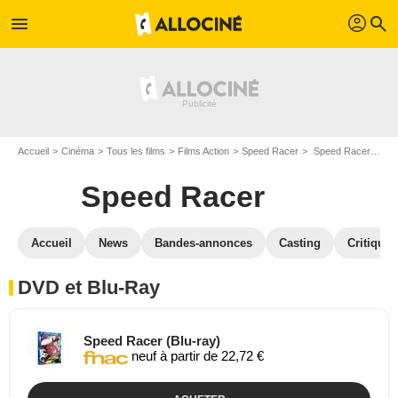
profil
menu
search
Accueil
Cinéma
Tous les films
Films Action
Speed Racer
Speed Racer en DVD Blu Ray
Speed Racer
Accueil
News
Bandes-annonces
Casting
Critiques
DVD et Blu-Ray
Speed Racer (Blu-ray)
neuf à partir de 22,72 €