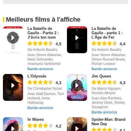
Meilleurs films à l'affiche
La Bataille de
La Bataille de
Gaulle - Partie 2 :
Gaulle - partie 1 :
J’écris ton nom
L'Âge de Fer
4,5
4,4
De Antonin Baudry
De Antonin Baudry
Avec Simon Abkarian,
Avec Simon Abkarian,
Niels Schneider,
Simon Russell Beale,
Anamaria Vartolomei
Florian Lesieur
Bande-annonce
Bande-annonce
L'Odyssée
Jim Queen
4,3
4,3
De Christopher Nolan
De Marco Nguyen,
Nicolas Athane
Avec Matt Damon, Tom
Holland, Anne
Avec Alex Ramires,
Hathaway
Jérémy Gillet, Shirley
Souagnon
Bande-annonce
Bande-annonce
In Waves
Spider-Man: Brand
New Day
4,2
4,1