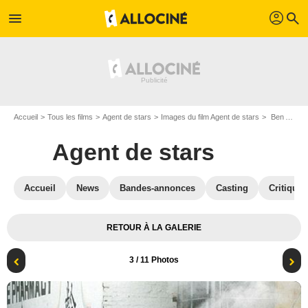
profil
menu
search
Accueil
Tous les films
Agent de stars
Images du film Agent de stars
Ben Affleck
Agent de stars
Accueil
News
Bandes-annonces
Casting
Critiques
RETOUR À LA GALERIE
3
/ 11 Photos