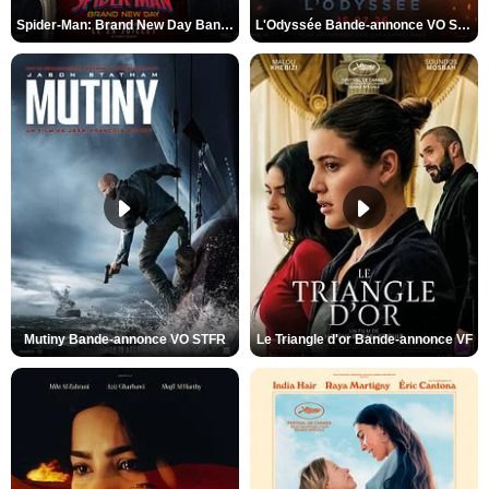
Spider-Man: Brand New Day Bande-annonce VO STFR
L'Odyssée Bande-annonce VO STFR
Mutiny Bande-annonce VO STFR
Le Triangle d'or Bande-annonce VF