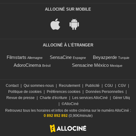
ALLOCINÉ SUR MOBILE
ALLOCINÉ À L'ÉTRANGER
Filmstarts
SensaCine
Beyazperde
Allemagne
Espagne
Turquie
AdoroCinema
Sensacine México
Brésil
Mexique
Contact
|
Qui sommes-nous
|
Recrutement
|
Publicité
|
CGU
|
CGV
|
Politique de cookies
|
Préférences cookies
|
Données Personnelles
|
Revue de presse
|
Charte d'écriture
|
Les services AlloCiné
|
Gérer Utiq
|
©AlloCiné
Retrouvez tous les horaires et infos de votre cinéma sur le numéro AlloCiné :
0 892 892 892
(0,90€/minute)