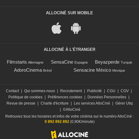
ALLOCINÉ SUR MOBILE
ALLOCINÉ À L'ÉTRANGER
Filmstarts
SensaCine
Beyazperde
Allemagne
Espagne
Turquie
AdoroCinema
Sensacine México
Brésil
Mexique
Contact
|
Qui sommes-nous
|
Recrutement
|
Publicité
|
CGU
|
CGV
|
Politique de cookies
|
Préférences cookies
|
Données Personnelles
|
Revue de presse
|
Charte d'écriture
|
Les services AlloCiné
|
Gérer Utiq
|
©AlloCiné
Retrouvez tous les horaires et infos de votre cinéma sur le numéro AlloCiné :
0 892 892 892
(0,90€/minute)