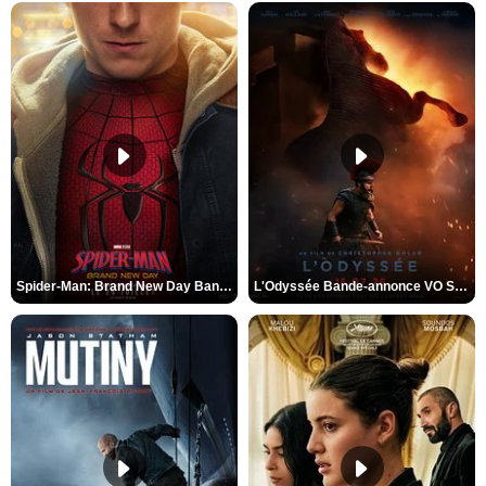
Spider-Man: Brand New Day Bande-annonce VO STFR
L'Odyssée Bande-annonce VO STFR