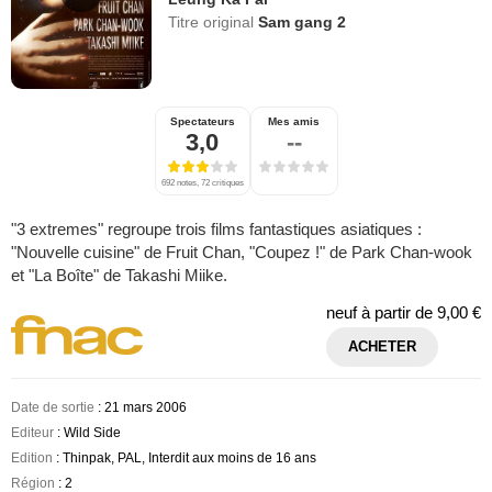
Titre original
Sam gang 2
Spectateurs
Mes amis
3,0
--
692 notes, 72 critiques
"3 extremes" regroupe trois films fantastiques asiatiques :
"Nouvelle cuisine" de Fruit Chan, "Coupez !" de Park Chan-wook
et "La Boîte" de Takashi Miike.
neuf à partir de
9,00 €
ACHETER
Date de sortie
: 21 mars 2006
Editeur
: Wild Side
Edition
: Thinpak, PAL, Interdit aux moins de 16 ans
Région
: 2