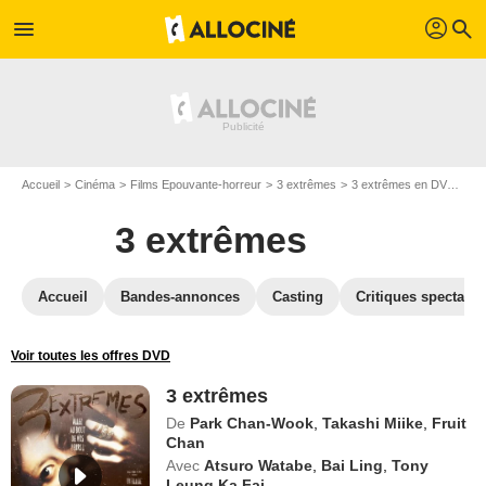
profil
menu
search
Accueil
Cinéma
Films Epouvante-horreur
3 extrêmes
3 extrêmes en DVD
DV
3 extrêmes
Accueil
Bandes-annonces
Casting
Critiques spectateu
Voir toutes les offres DVD
3 extrêmes
De
Park Chan-Wook
,
Takashi Miike
,
Fruit
Chan
Avec
Atsuro Watabe
,
Bai Ling
,
Tony
Leung Ka Fai