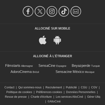
ALLOCINÉ SUR MOBILE
ALLOCINÉ À L'ÉTRANGER
Filmstarts
SensaCine
Beyazperde
Allemagne
Espagne
Turquie
AdoroCinema
Sensacine México
Brésil
Mexique
Contact
|
Qui sommes-nous
|
Recrutement
|
Publicité
|
CGU
|
CGV
|
Politique de cookies
|
Préférences cookies
|
Données Personnelles
|
Revue de presse
|
Charte d'écriture
|
Les services AlloCiné
|
Gérer Utiq
|
©AlloCiné