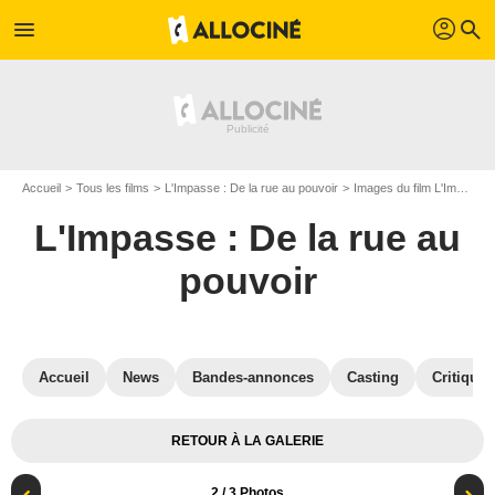
profil
menu
search
Accueil
Tous les films
L'Impasse : De la rue au pouvoir
Images du film L'Impasse : De la rue au pouvoir
L'Impasse : De la rue au
pouvoir
Accueil
News
Bandes-annonces
Casting
Critiques
RETOUR À LA GALERIE
2
/ 3 Photos