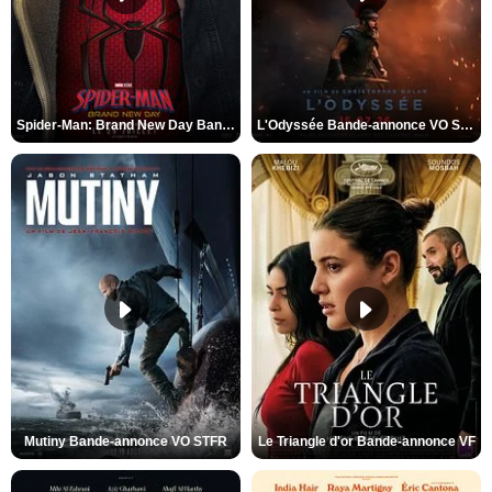
Spider-Man: Brand New Day Bande-annonce VO STFR
L'Odyssée Bande-annonce VO STFR
Mutiny Bande-annonce VO STFR
Le Triangle d'or Bande-annonce VF