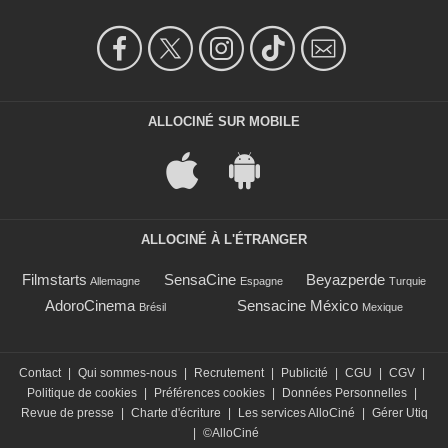
ALLOCINÉ SUR MOBILE
ALLOCINÉ À L'ÉTRANGER
Filmstarts
SensaCine
Beyazperde
Allemagne
Espagne
Turquie
AdoroCinema
Sensacine México
Brésil
Mexique
Contact
|
Qui sommes-nous
|
Recrutement
|
Publicité
|
CGU
|
CGV
|
Politique de cookies
|
Préférences cookies
|
Données Personnelles
|
Revue de presse
|
Charte d'écriture
|
Les services AlloCiné
|
Gérer Utiq
|
©AlloCiné