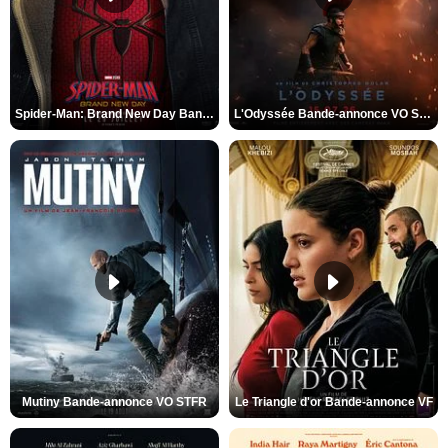
Spider-Man: Brand New Day Bande-annonce VO STFR
L'Odyssée Bande-annonce VO STFR
Mutiny Bande-annonce VO STFR
Le Triangle d'or Bande-annonce VF