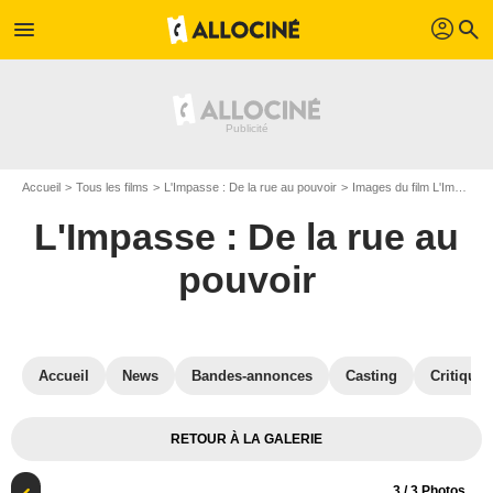
profil
menu
search
Accueil
Tous les films
L'Impasse : De la rue au pouvoir
Images du film L'Impasse : De la rue au pouvoir
L'Impasse : De la rue au
pouvoir
Accueil
News
Bandes-annonces
Casting
Critiques
RETOUR À LA GALERIE
3
/ 3 Photos