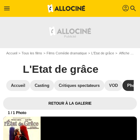
profil
menu
search
Accueil
Tous les films
Films Comédie dramatique
L'Etat de grâce
Affiche du film L'Etat de grâce - Photo 1
L'Etat de grâce
Accueil
Casting
Critiques spectateurs
VOD
Photo
RETOUR À LA GALERIE
1
/ 1 Photo