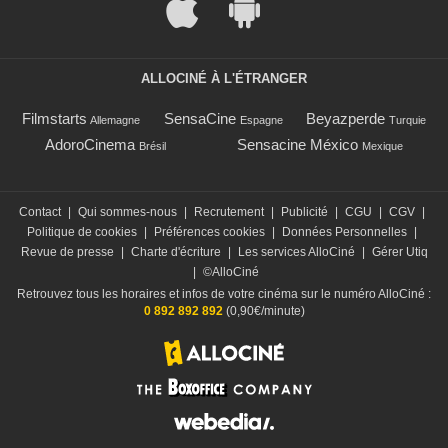
ALLOCINÉ À L'ÉTRANGER
Filmstarts
SensaCine
Beyazperde
Allemagne
Espagne
Turquie
AdoroCinema
Sensacine México
Brésil
Mexique
Contact
|
Qui sommes-nous
|
Recrutement
|
Publicité
|
CGU
|
CGV
|
Politique de cookies
|
Préférences cookies
|
Données Personnelles
|
Revue de presse
|
Charte d'écriture
|
Les services AlloCiné
|
Gérer Utiq
|
©AlloCiné
Retrouvez tous les horaires et infos de votre cinéma sur le numéro AlloCiné :
0 892 892 892
(0,90€/minute)