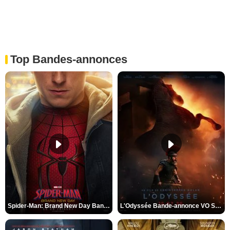
Top Bandes-annonces
Spider-Man: Brand New Day Bande-annonce VO STFR
L'Odyssée Bande-annonce VO STFR