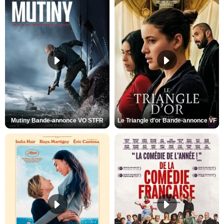
Mutiny Bande-annonce VO STFR
Le Triangle d'or Bande-annonce VF