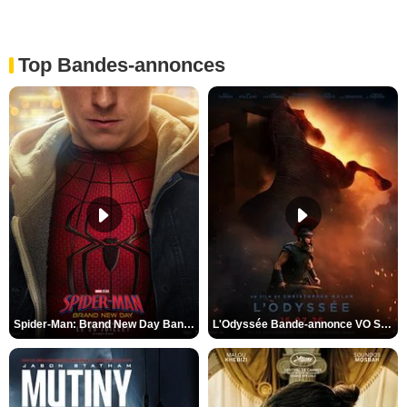
Top Bandes-annonces
Spider-Man: Brand New Day Bande-annonce VO STFR
L'Odyssée Bande-annonce VO STFR