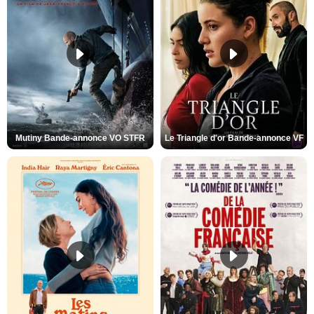
Mutiny Bande-annonce VO STFR
Le Triangle d'or Bande-annonce VF