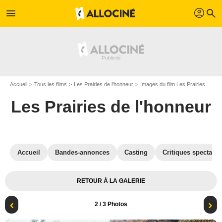
profil
menu
search
Accueil
Tous les films
Les Prairies de l'honneur
Images du film Les Prairies de l'honneur
Les Prairies de l'honneur
Accueil
Bandes-annonces
Casting
Critiques spectateu
RETOUR À LA GALERIE
2
/ 3 Photos