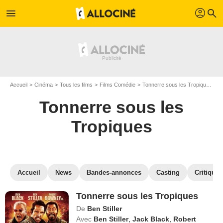
profil
menu
search
Accueil
Cinéma
Tous les films
Films Comédie
Tonnerre sous les Tropiques
R
Tonnerre sous les
Tropiques
Accueil
News
Bandes-annonces
Casting
Critiques
Tonnerre sous les Tropiques
De
Ben Stiller
Avec
Ben Stiller
,
Jack Black
,
Robert