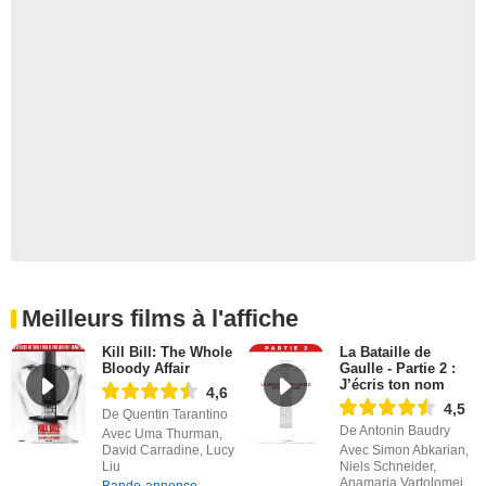
Meilleurs films à l'affiche
Kill Bill: The Whole
La Bataille de
Bloody Affair
Gaulle - Partie 2 :
J’écris ton nom
4,6
4,5
De Quentin Tarantino
De Antonin Baudry
Avec Uma Thurman,
David Carradine, Lucy
Avec Simon Abkarian,
Liu
Niels Schneider,
Anamaria Vartolomei
Bande-annonce