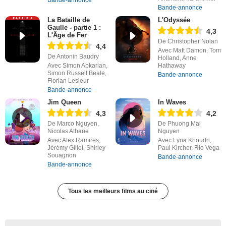
Bande-annonce
La Bataille de
L'Odyssée
Gaulle - partie 1 :
4,3
L'Âge de Fer
De Christopher Nolan
4,4
Avec Matt Damon, Tom
De Antonin Baudry
Holland, Anne
Avec Simon Abkarian,
Hathaway
Simon Russell Beale,
Bande-annonce
Florian Lesieur
Bande-annonce
Jim Queen
In Waves
4,3
4,2
De Marco Nguyen,
De Phuong Mai
Nicolas Athane
Nguyen
Avec Alex Ramires,
Avec Lyna Khoudri,
Jérémy Gillet, Shirley
Paul Kircher, Rio Vega
Souagnon
Bande-annonce
Bande-annonce
Tous les meilleurs films au ciné