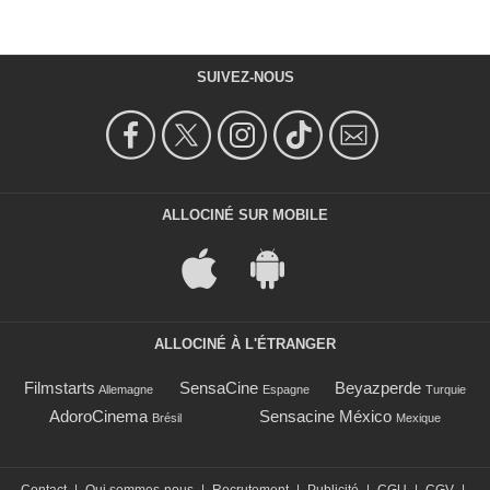
SUIVEZ-NOUS
ALLOCINÉ SUR MOBILE
ALLOCINÉ À L'ÉTRANGER
Filmstarts
SensaCine
Beyazperde
Allemagne
Espagne
Turquie
AdoroCinema
Sensacine México
Brésil
Mexique
Contact
|
Qui sommes-nous
|
Recrutement
|
Publicité
|
CGU
|
CGV
|