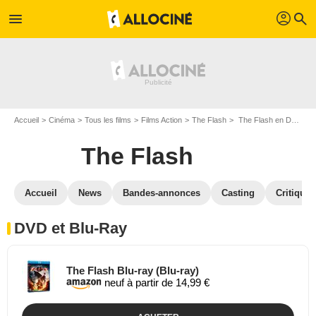
profil
menu
search
Accueil
Cinéma
Tous les films
Films Action
The Flash
The Flash en DVD Blu Ray
The Flash
Accueil
News
Bandes-annonces
Casting
Critiques
DVD et Blu-Ray
The Flash Blu-ray (Blu-ray)
neuf à partir de 14,99 €