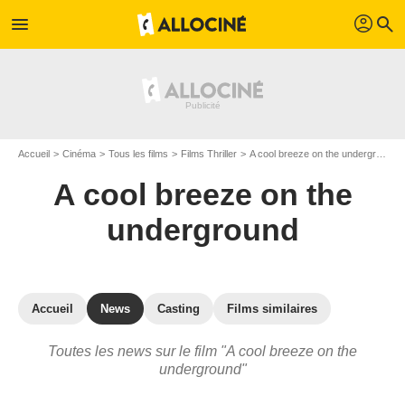
profil
menu
search
Accueil
Cinéma
Tous les films
Films Thriller
A cool breeze on the underground
A cool breeze on the
underground
Accueil
News
Casting
Films similaires
Toutes les news sur le film "A cool breeze on the
underground"