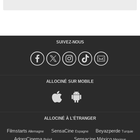
SUIVEZ-NOUS
ALLOCINÉ SUR MOBILE
ALLOCINÉ À L'ÉTRANGER
Filmstarts
SensaCine
Beyazperde
Allemagne
Espagne
Turquie
AdoroCinema
Sensacine México
Brésil
Mexique