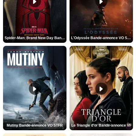
Spider-Man: Brand New Day Bande-annonce VO STFR
L'Odyssée Bande-annonce VO STFR
Mutiny Bande-annonce VO STFR
Le Triangle d'or Bande-annonce VF