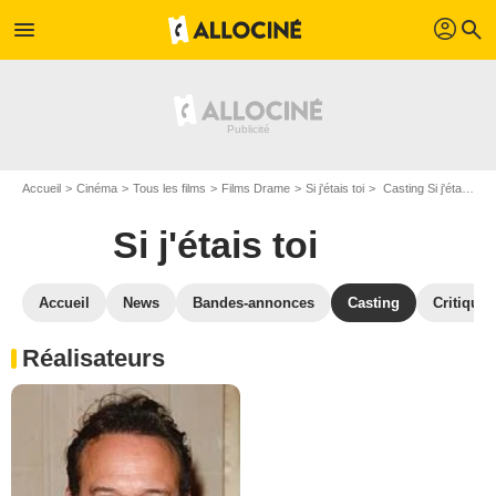
profil
menu
search
Accueil
Cinéma
Tous les films
Films Drame
Si j'étais toi
Casting Si j'étais toi
Si j'étais toi
Accueil
News
Bandes-annonces
Casting
Critiques
Réalisateurs