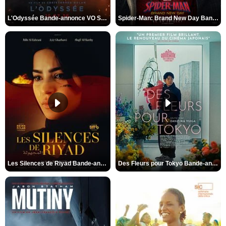
L'Odyssée Bande-annonce VO STFR
Spider-Man: Brand New Day Bande-annonce VO STFR
Les Silences de Riyad Bande-annonce VO STFR
Des Fleurs pour Tokyo Bande-annonce VO STFR