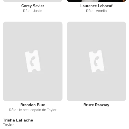
Corey Sevier
Laurence Leboeuf
Rôle : Justin
Rôle : Amelia
Brandon Blue
Bruce Ramsay
Rôle : le petit-copain de Taylor
Trisha LaFache
Taylor