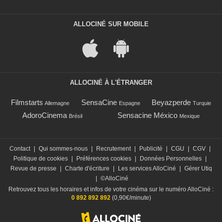
ALLOCINÉ SUR MOBILE
ALLOCINÉ À L'ÉTRANGER
Filmstarts
SensaCine
Beyazperde
Allemagne
Espagne
Turquie
AdoroCinema
Sensacine México
Brésil
Mexique
Contact
|
Qui sommes-nous
|
Recrutement
|
Publicité
|
CGU
|
CGV
|
Politique de cookies
|
Préférences cookies
|
Données Personnelles
|
Revue de presse
|
Charte d'écriture
|
Les services AlloCiné
|
Gérer Utiq
|
©AlloCiné
Retrouvez tous les horaires et infos de votre cinéma sur le numéro AlloCiné :
0 892 892 892
(0,90€/minute)