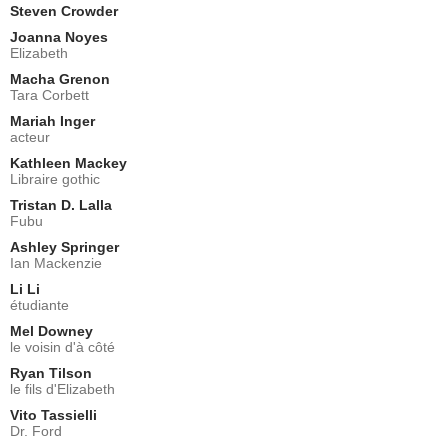
Steven Crowder
Joanna Noyes
Elizabeth
Macha Grenon
Tara Corbett
Mariah Inger
acteur
Kathleen Mackey
Libraire gothic
Tristan D. Lalla
Fubu
Ashley Springer
Ian Mackenzie
Li Li
étudiante
Mel Downey
le voisin d'à côté
Ryan Tilson
le fils d'Elizabeth
Vito Tassielli
Dr. Ford