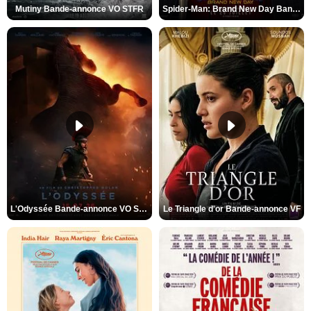
Mutiny Bande-annonce VO STFR
Spider-Man: Brand New Day Bande-annonce VO STFR
L'Odyssée Bande-annonce VO STFR
Le Triangle d'or Bande-annonce VF