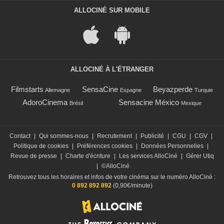
ALLOCINÉ SUR MOBILE
ALLOCINÉ À L'ÉTRANGER
Filmstarts
SensaCine
Beyazperde
Allemagne
Espagne
Turquie
AdoroCinema
Sensacine México
Brésil
Mexique
Contact
|
Qui sommes-nous
|
Recrutement
|
Publicité
|
CGU
|
CGV
|
Politique de cookies
|
Préférences cookies
|
Données Personnelles
|
Revue de presse
|
Charte d'écriture
|
Les services AlloCiné
|
Gérer Utiq
|
©AlloCiné
Retrouvez tous les horaires et infos de votre cinéma sur le numéro AlloCiné :
0 892 892 892
(0,90€/minute)