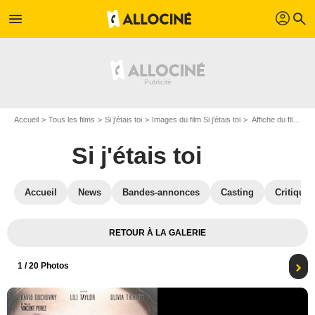
profil
menu
search
Accueil
Tous les films
Si j'étais toi
Images du film Si j'étais toi
Affiche du film Si j'étais toi - Photo 1
Si j'étais toi
Accueil
News
Bandes-annonces
Casting
Critiques
RETOUR À LA GALERIE
1
/ 20 Photos