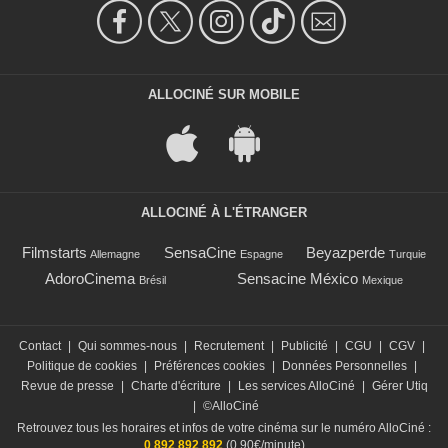
ALLOCINÉ SUR MOBILE
ALLOCINÉ À L'ÉTRANGER
Filmstarts
SensaCine
Beyazperde
Allemagne
Espagne
Turquie
AdoroCinema
Sensacine México
Brésil
Mexique
Contact
|
Qui sommes-nous
|
Recrutement
|
Publicité
|
CGU
|
CGV
|
Politique de cookies
|
Préférences cookies
|
Données Personnelles
|
Revue de presse
|
Charte d'écriture
|
Les services AlloCiné
|
Gérer Utiq
|
©AlloCiné
Retrouvez tous les horaires et infos de votre cinéma sur le numéro AlloCiné :
0 892 892 892
(0,90€/minute)