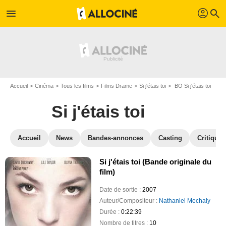
profil
menu
search
Accueil
Cinéma
Tous les films
Films Drame
Si j'étais toi
BO Si j'étais toi
Si j'étais toi
Accueil
News
Bandes-annonces
Casting
Critiques
Si j'étais toi (Bande originale du
film)
Date de sortie :
2007
Auteur/Compositeur :
Nathaniel Mechaly
Durée :
0:22:39
Nombre de titres :
10