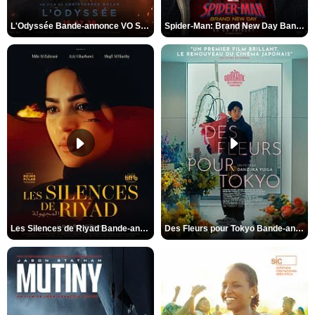
L'Odyssée Bande-annonce VO STFR
Spider-Man: Brand New Day Bande-annonce VO STFR
Les Silences de Riyad Bande-annonce VO STFR
Des Fleurs pour Tokyo Bande-annonce VO STFR