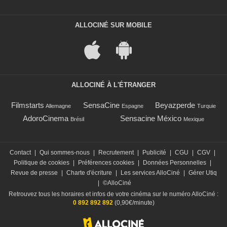
ALLOCINÉ SUR MOBILE
ALLOCINÉ À L'ÉTRANGER
Filmstarts
SensaCine
Beyazperde
Allemagne
Espagne
Turquie
AdoroCinema
Sensacine México
Brésil
Mexique
Contact
|
Qui sommes-nous
|
Recrutement
|
Publicité
|
CGU
|
CGV
|
Politique de cookies
|
Préférences cookies
|
Données Personnelles
|
Revue de presse
|
Charte d'écriture
|
Les services AlloCiné
|
Gérer Utiq
|
©AlloCiné
Retrouvez tous les horaires et infos de votre cinéma sur le numéro AlloCiné :
0 892 892 892
(0,90€/minute)