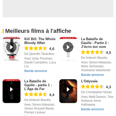
Meilleurs films à l'affiche
Kill Bill: The Whole
La Bataille de
Bloody Affair
Gaulle - Partie 2 :
J’écris ton nom
4,6
4,5
De Quentin Tarantino
De Antonin Baudry
Avec Uma Thurman,
David Carradine, Lucy
Avec Simon Abkarian,
Liu
Niels Schneider,
Anamaria Vartolomei
Bande-annonce
Bande-annonce
La Bataille de
L'Odyssée
Gaulle - partie 1 :
4,3
L'Âge de Fer
De Christopher Nolan
4,4
Avec Matt Damon, Tom
De Antonin Baudry
Holland, Anne
Avec Simon Abkarian,
Hathaway
Simon Russell Beale,
Bande-annonce
Florian Lesieur