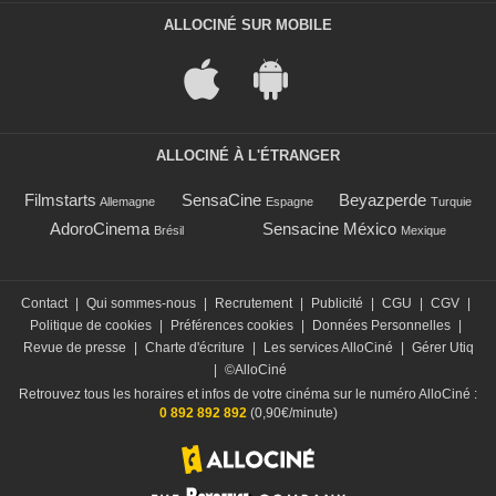
ALLOCINÉ SUR MOBILE
ALLOCINÉ À L'ÉTRANGER
Filmstarts
SensaCine
Beyazperde
Allemagne
Espagne
Turquie
AdoroCinema
Sensacine México
Brésil
Mexique
Contact
|
Qui sommes-nous
|
Recrutement
|
Publicité
|
CGU
|
CGV
|
Politique de cookies
|
Préférences cookies
|
Données Personnelles
|
Revue de presse
|
Charte d'écriture
|
Les services AlloCiné
|
Gérer Utiq
|
©AlloCiné
Retrouvez tous les horaires et infos de votre cinéma sur le numéro AlloCiné :
0 892 892 892
(0,90€/minute)