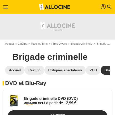
profil
menu
search
Accueil
Cinéma
Tous les films
Films Divers
Brigade criminelle
Brigade criminelle en DVD Blu Ray
Brigade criminelle
Accueil
Casting
Critiques spectateurs
VOD
Blu-Ra
DVD et Blu-Ray
Brigade criminelle DVD (DVD)
neuf à partir de 12,99 €