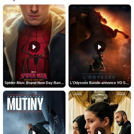
Spider-Man: Brand New Day Bande-annonce VO STFR
L'Odyssée Bande-annonce VO STFR