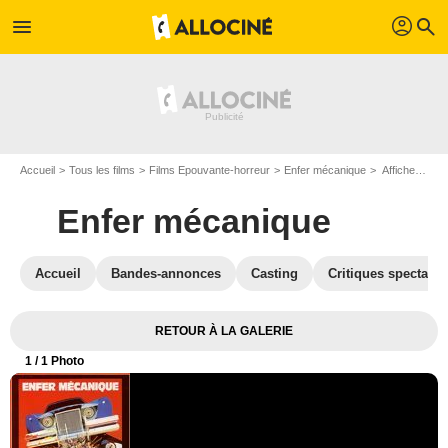
profil
menu
search
Accueil
Tous les films
Films Epouvante-horreur
Enfer mécanique
Affiche du film Enfer mécanique - Photo 1
Enfer mécanique
Accueil
Bandes-annonces
Casting
Critiques spectateu
RETOUR À LA GALERIE
1
/ 1 Photo