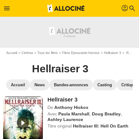
profil
menu
search
Accueil
Cinéma
Tous les films
Films Epouvante-horreur
Hellraiser 3
Regarder Hellraiser 3 en SVOD
Hellraiser 3
Accueil
News
Bandes-annonces
Casting
Critiques
Hellraiser 3
De
Anthony Hickox
Avec
Paula Marshall
,
Doug Bradley
,
Ashley Laurence
Titre original
Hellraiser III: Hell On Earth