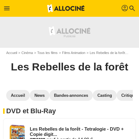
profil
menu
search
Accueil
Cinéma
Tous les films
Films Animation
Les Rebelles de la forêt
Les Re
Les Rebelles de la forêt
Accueil
News
Bandes-annonces
Casting
Critiques
DVD et Blu-Ray
Les Rebelles de la forêt - Tetralogie - DVD +
Copie digit...