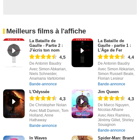
Meilleurs films à l'affiche
La Bataille de
La Bataille de
Gaulle - Partie 2 :
Gaulle - partie 1 :
J’écris ton nom
L'Âge de Fer
4,5
4,4
De Antonin Baudry
De Antonin Baudry
Avec Simon Abkarian,
Avec Simon Abkarian,
Niels Schneider,
Simon Russell Beale,
Anamaria Vartolomei
Florian Lesieur
Bande-annonce
Bande-annonce
L'Odyssée
Jim Queen
4,3
4,3
De Christopher Nolan
De Marco Nguyen,
Nicolas Athane
Avec Matt Damon, Tom
Holland, Anne
Avec Alex Ramires,
Hathaway
Jérémy Gillet, Shirley
Souagnon
Bande-annonce
Bande-annonce
In Waves
Spider-Man: Brand