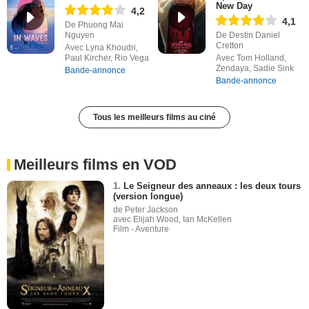
New Day
4,2
4,1
De Phuong Mai
Nguyen
De Destin Daniel
Cretton
Avec Lyna Khoudri,
Paul Kircher, Rio Vega
Avec Tom Holland,
Zendaya, Sadie Sink
Bande-annonce
Bande-annonce
Tous les meilleurs films au ciné
Meilleurs films en VOD
1.
Le Seigneur des anneaux : les deux tours
(version longue)
de Peter Jackson
avec Elijah Wood, Ian McKellen
Film - Aventure