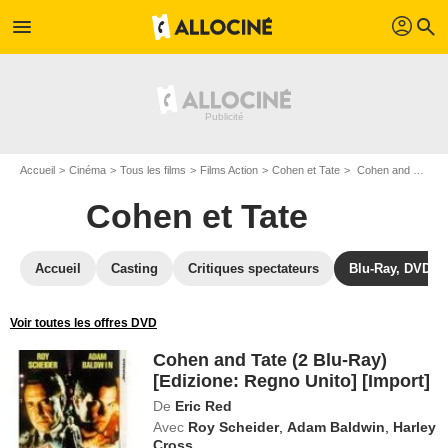
profil
menu
search
Accueil
Cinéma
Tous les films
Films Action
Cohen et Tate
Cohen and Tate (2 Blu-Ray) [Edizione: Regno Unito] [Import]
Cohen et Tate
Accueil
Casting
Critiques spectateurs
Blu-Ray, DVD
Voir toutes les offres DVD
Cohen and Tate (2 Blu-Ray)
[Edizione: Regno Unito] [Import]
De
Eric Red
Avec
Roy Scheider
,
Adam Baldwin
,
Harley
Cross