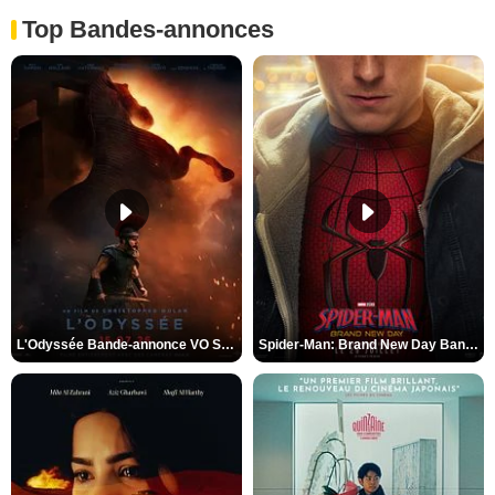
Top Bandes-annonces
L'Odyssée Bande-annonce VO STFR
Spider-Man: Brand New Day Bande-annonce VO STFR