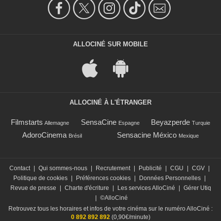
ALLOCINÉ SUR MOBILE
ALLOCINÉ À L'ÉTRANGER
Filmstarts
SensaCine
Beyazperde
Allemagne
Espagne
Turquie
AdoroCinema
Sensacine México
Brésil
Mexique
Contact
|
Qui sommes-nous
|
Recrutement
|
Publicité
|
CGU
|
CGV
|
Politique de cookies
|
Préférences cookies
|
Données Personnelles
|
Revue de presse
|
Charte d'écriture
|
Les services AlloCiné
|
Gérer Utiq
|
©AlloCiné
Retrouvez tous les horaires et infos de votre cinéma sur le numéro AlloCiné :
0 892 892 892
(0,90€/minute)