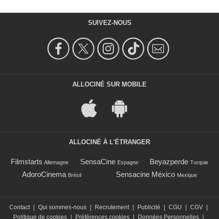
SUIVEZ-NOUS
ALLOCINÉ SUR MOBILE
ALLOCINÉ À L'ÉTRANGER
Filmstarts
SensaCine
Beyazperde
Allemagne
Espagne
Turquie
AdoroCinema
Sensacine México
Brésil
Mexique
Contact
|
Qui sommes-nous
|
Recrutement
|
Publicité
|
CGU
|
CGV
|
Politique de cookies
|
Préférences cookies
|
Données Personnelles
|