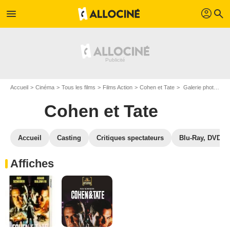
profil
menu
search
Accueil
Cinéma
Tous les films
Films Action
Cohen et Tate
Galerie photos du film Cohen et Tate
Cohen et Tate
Accueil
Casting
Critiques spectateurs
Blu-Ray, DVD
Affiches