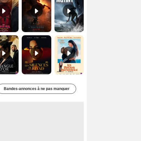
Le Triangle d'or Bande-annonce VF
Les Silences de Riyad Bande-annonce VO STFR
Les Matins merveilleux Bande-annonce VF
Bandes-annonces à ne pas manquer