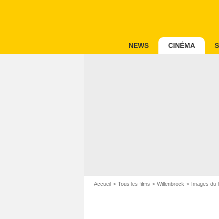
NEWS
CINÉMA
S
Accueil
Tous les films
Willenbrock
Images du f