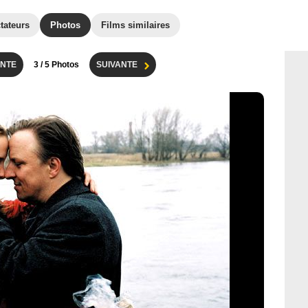
tateurs
Photos
Films similaires
NTE
3
/ 5 Photos
SUIVANTE