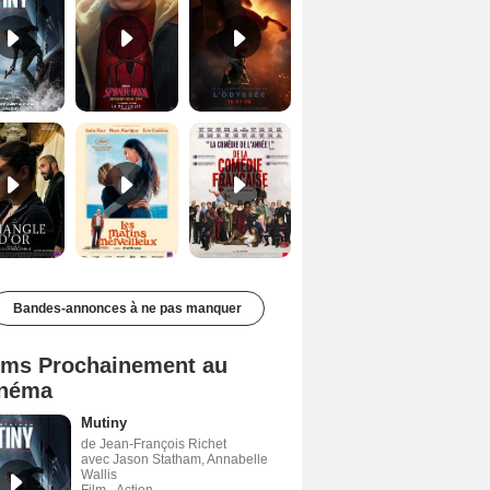
Le Triangle d'or Bande-annonce VF
Les Matins merveilleux Bande-annonce VF
De la Comédie-Française Teaser VF
Bandes-annonces à ne pas manquer
lms Prochainement au
néma
Mutiny
de Jean-François Richet
avec Jason Statham, Annabelle
Wallis