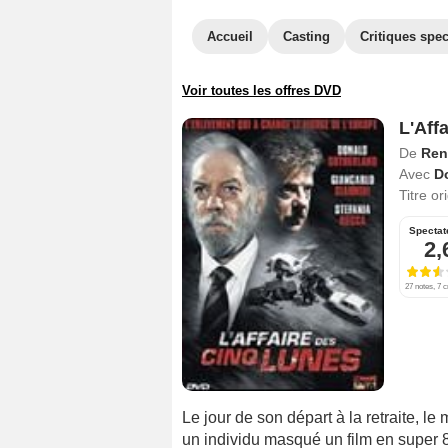
Accueil
Casting
Critiques spec
Voir toutes les offres DVD
L'Aff
De
Renz
Avec
D
Titre or
Spectat
2,
27 notes, 7 c
Le jour de son départ à la retraite, le
un individu masqué un film en super 8