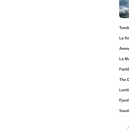
Tombé
La fi
Aven
La Ma
Fant
The D
Levit
Fjord
Soud