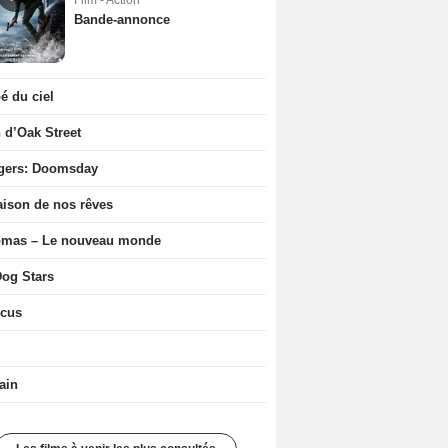
Film - Action
Bande-annonce
 du ciel
n d’Oak Street
gers: Doomsday
ison de nos rêves
ômas – Le nouveau monde
og Stars
icus
ain