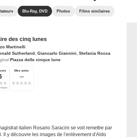
tateurs
Blu-Ray, DVD
Photos
Films similaires
aire des cinq lunes
o Martinelli
onald Sutherland
,
Giancarlo Giannini
,
Stefania Rocca
iginal
Piazza delle cinque lune
eurs
Mes amis
6
--
ritiques
 magistrat italien Rosario Saracini se voit remettre par
. Il y découvre les images de l'enlèvement d'Aldo